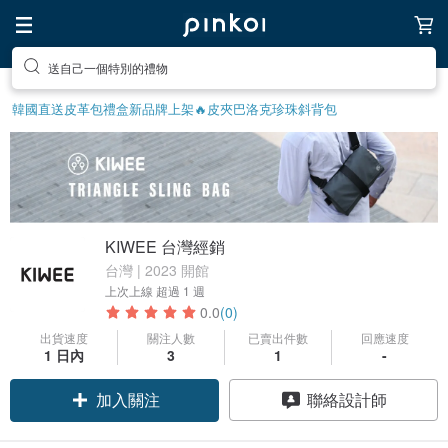
送自己一個特別的禮物
韓國直送皮革包
禮盒
新品牌上架🔥
皮夾
巴洛克珍珠
斜背包
KIWEE 台灣經銷
台灣 | 2023 開館
上次上線
超過 1 週
0.0
(0)
出貨速度
關注人數
已賣出件數
回應速度
1 日內
3
1
-
加入關注
聯絡設計師