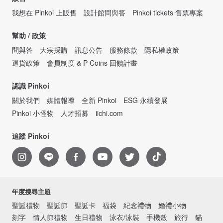
我想在 Pinkoi 上販售
設計館問與答
Pinkoi tickets 售票專案
幫助 / 政策
問與答
大宗採購
訊息公告
服務條款
隱私權政策
退貨政策
會員制度 & P Coins 回饋計畫
認識 Pinkoi
關於我們
媒體報導
全新 Pinkoi
ESG 永續發展
Pinkoi 小怪物
人才招募
iichi.com
追蹤 Pinkoi
年度搜尋主題
聖誕禮物
聖誕節
聖誕卡
福袋
紀念禮物
婚禮小物
刻字
情人節禮物
生日禮物
泳衣/泳裝
手機殼
旅行
貓