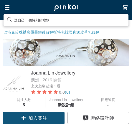
送自己一個特別的禮物
巴洛克珍珠
禮盒
墨墨頭後背包
托特包
韓國直送皮革包
錢包
Joanna Lin Jewellery
澳洲 | 2016 開館
上次上線
超過 1 週
0.0
(0)
關注人數
Joanna Lin Jewellery
回應速度
5
新設計館
-
加入關注
聯絡設計師