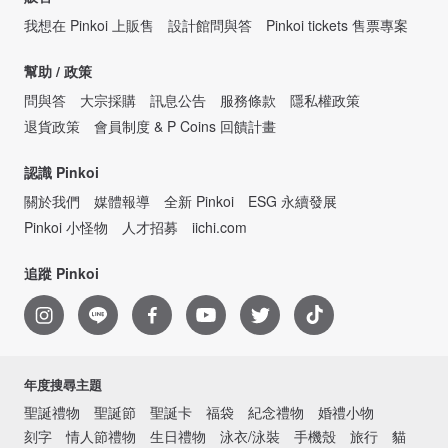
我想在 Pinkoi 上販售
設計館問與答
Pinkoi tickets 售票專案
幫助 / 政策
問與答
大宗採購
訊息公告
服務條款
隱私權政策
退貨政策
會員制度 & P Coins 回饋計畫
認識 Pinkoi
關於我們
媒體報導
全新 Pinkoi
ESG 永續發展
Pinkoi 小怪物
人才招募
iichi.com
追蹤 Pinkoi
年度搜尋主題
聖誕禮物
聖誕節
聖誕卡
福袋
紀念禮物
婚禮小物
刻字
情人節禮物
生日禮物
泳衣/泳裝
手機殼
旅行
貓