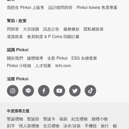
我想在 Pinkoi 上販售
設計館問與答
Pinkoi tickets 售票專案
幫助 / 政策
問與答
大宗採購
訊息公告
服務條款
隱私權政策
退貨政策
會員制度 & P Coins 回饋計畫
認識 Pinkoi
關於我們
媒體報導
全新 Pinkoi
ESG 永續發展
Pinkoi 小怪物
人才招募
iichi.com
追蹤 Pinkoi
年度搜尋主題
聖誕禮物
聖誕節
聖誕卡
福袋
紀念禮物
婚禮小物
刻字
情人節禮物
生日禮物
泳衣/泳裝
手機殼
旅行
貓