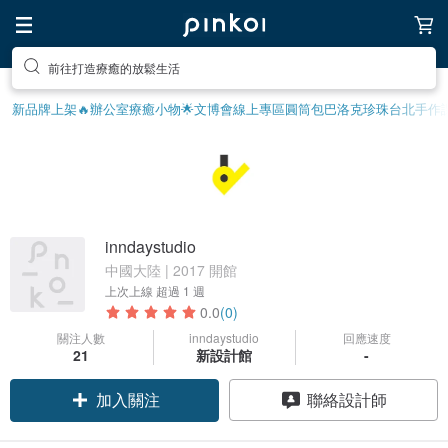
前往打造療癒的放鬆生活
新品牌上架🔥
辦公室療癒小物
🌟文博會線上專區
圓筒包
巴洛克珍珠
台北手作
inndaystudio
中國大陸 | 2017 開館
上次上線
超過 1 週
0.0
(0)
關注人數
inndaystudio
回應速度
21
新設計館
-
加入關注
聯絡設計師