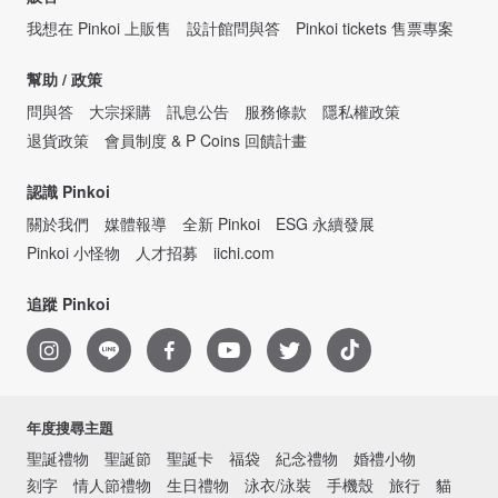
我想在 Pinkoi 上販售
設計館問與答
Pinkoi tickets 售票專案
幫助 / 政策
問與答
大宗採購
訊息公告
服務條款
隱私權政策
退貨政策
會員制度 & P Coins 回饋計畫
認識 Pinkoi
關於我們
媒體報導
全新 Pinkoi
ESG 永續發展
Pinkoi 小怪物
人才招募
iichi.com
追蹤 Pinkoi
年度搜尋主題
聖誕禮物
聖誕節
聖誕卡
福袋
紀念禮物
婚禮小物
刻字
情人節禮物
生日禮物
泳衣/泳裝
手機殼
旅行
貓