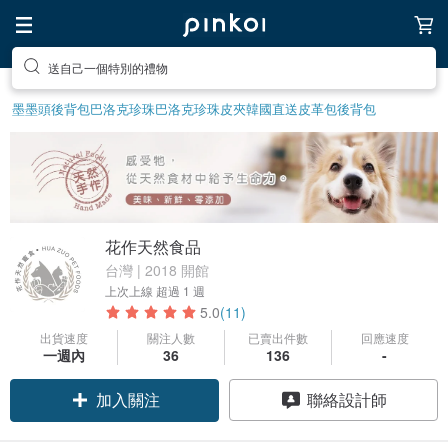
送自己一個特別的禮物
墨墨頭後背包
巴洛克珍珠
巴洛克珍珠
皮夾
韓國直送皮革包
後背包
花作天然食品
台灣 | 2018 開館
上次上線
超過 1 週
5.0
(11)
出貨速度
關注人數
已賣出件數
回應速度
一週內
36
136
-
加入關注
聯絡設計師