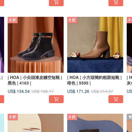
8 折
8 折
8
|
| HOA | 小尖頭漆皮鏤空短靴 |
| HOA | 小方頭簡約粗跟短靴 |
|
黑色 | 4163 |
啡色 | 5595 |
灰色
US$ 134.54
US$ 171.26
US
US$ 168.17
US$ 214.07
8 折
8 折
售