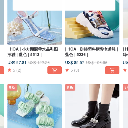
平
| HOA | 小方頭踝帶水晶鞋跟
| HOA | 拼接塑料橫帶老爹鞋 |
|
涼鞋 | 藍色 | 5513 |
藍色 | 5236 |
綠色
US$ 97.81
US$ 85.57
US
US$ 122.26
US$ 106.96
5
(2)
5
(3)
8 折
8 折
8