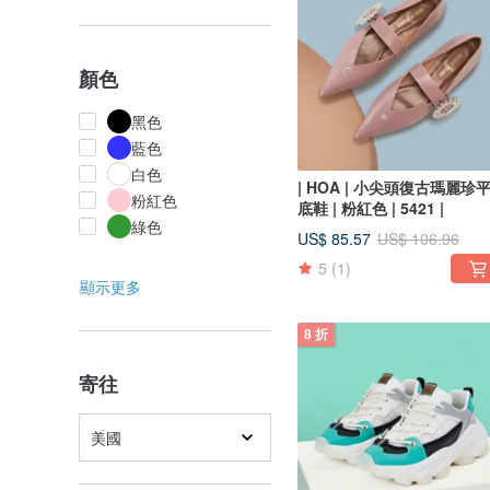
顏色
黑色
藍色
白色
| HOA | 小尖頭復古瑪麗珍
粉紅色
底鞋 | 粉紅色 | 5421 |
綠色
US$ 85.57
US$ 106.96
5
(1)
顯示更多
8 折
寄往
美國