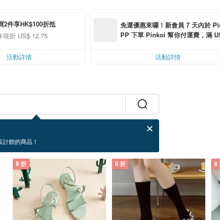
買2件享HK$100折抵
免運優惠來囉！新會員 7 天內於 Pink
PP 下單 Pinkoi 幫你付運費，滿 US$
件現折 US$ 12.75
0 最高可折運費 US$ 6.00
活動詳情
活動詳情
設計館的商品！
8 折
8 折
8