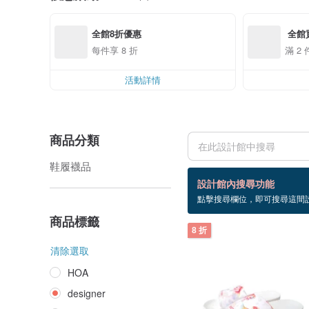
全館8折優惠
 全館
每件享 8 折
滿 2 
活動詳情
商品分類
鞋履襪品
39 個商品
設計館內搜尋功能
點擊搜尋欄位，即可搜尋這間
designer
商品標籤
8 折
清除選取
HOA
designer