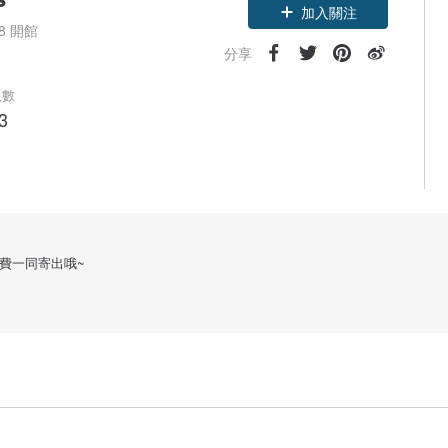
加入關注
18 開館
分享
人數
3
費一同寄出哦~