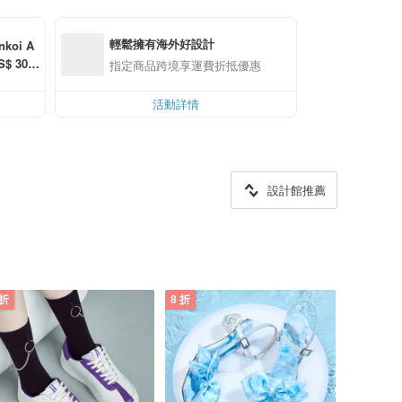
輕鬆擁有海外好設計
oi A
 30.0
指定商品跨境享運費折抵優惠
活動詳情
設計館推薦
 折
8 折