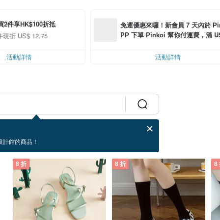
買2件享HK$100折抵
免運優惠來囉！新會員 7 天內於 Pink
PP 下單 Pinkoi 幫你付運費，滿 US$
件現折 US$ 12.75
0 最高可折運費 US$ 6.00
活動詳情
活動詳情
設計館的商品！
8 折
8 折
8