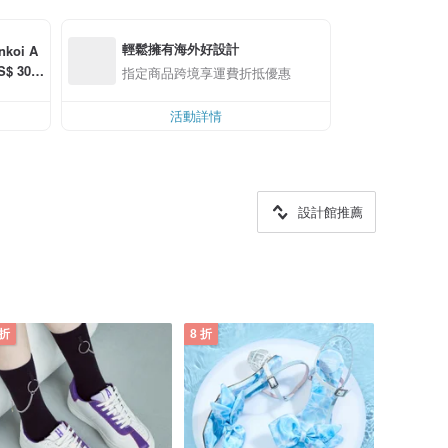
輕鬆擁有海外好設計
oi A
 30.0
指定商品跨境享運費折抵優惠
活動詳情
設計館推薦
 折
8 折