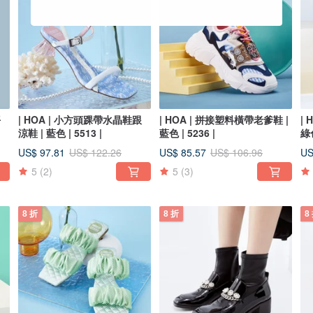
平
| HOA | 小方頭踝帶水晶鞋跟
| HOA | 拼接塑料橫帶老爹鞋 |
|
涼鞋 | 藍色 | 5513 |
藍色 | 5236 |
綠色
US$ 97.81
US$ 85.57
US
US$ 122.26
US$ 106.96
5
(2)
5
(3)
8 折
8 折
8