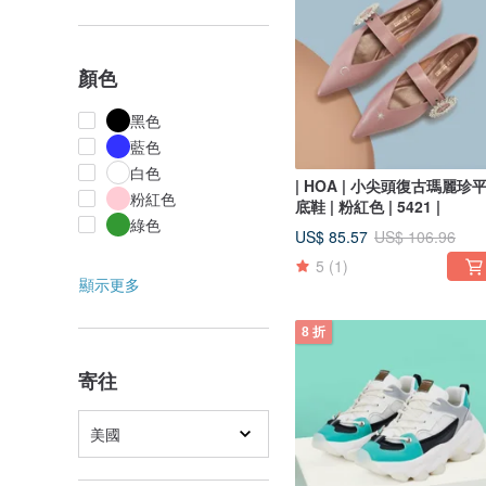
顏色
黑色
藍色
白色
| HOA | 小尖頭復古瑪麗珍
粉紅色
底鞋 | 粉紅色 | 5421 |
綠色
US$ 85.57
US$ 106.96
5
(1)
顯示更多
8 折
寄往
美國