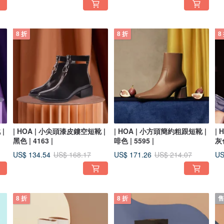
8 折
8 折
8
|
| HOA | 小尖頭漆皮鏤空短靴 |
| HOA | 小方頭簡約粗跟短靴 |
|
黑色 | 4163 |
啡色 | 5595 |
灰色
US$ 134.54
US$ 171.26
US
US$ 168.17
US$ 214.07
8 折
8 折
售