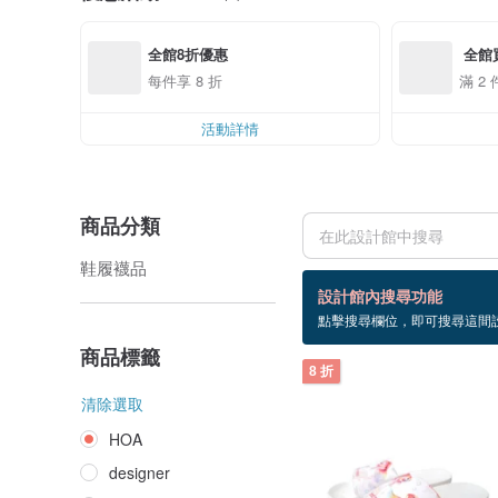
全館8折優惠
 全館
每件享 8 折
滿 2 
活動詳情
商品分類
鞋履襪品
39 個商品
設計館內搜尋功能
點擊搜尋欄位，即可搜尋這間
HOA
商品標籤
8 折
清除選取
HOA
designer