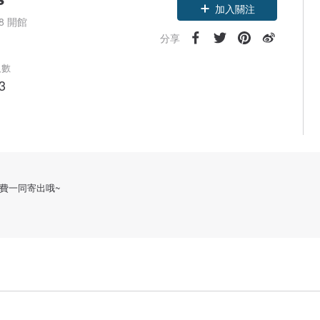
加入關注
18 開館
分享
人數
3
費一同寄出哦~