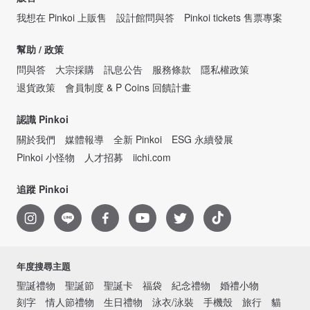
我想在 Pinkoi 上販售
設計館問與答
Pinkoi tickets 售票專案
幫助 / 政策
問與答
大宗採購
訊息公告
服務條款
隱私權政策
退貨政策
會員制度 & P Coins 回饋計畫
認識 Pinkoi
關於我們
媒體報導
全新 Pinkoi
ESG 永續發展
Pinkoi 小怪物
人才招募
iichi.com
追蹤 Pinkoi
年度搜尋主題
聖誕禮物
聖誕節
聖誕卡
福袋
紀念禮物
婚禮小物
刻字
情人節禮物
生日禮物
泳衣/泳裝
手機殼
旅行
貓