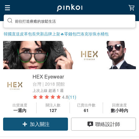
前往打造療癒的放鬆生活
韓國直送皮革包
長夾
新品牌上架🔥
零錢包
巴洛克珍珠
水桶包
HEX Eyewear
台灣 | 2018 開館
上次上線
超過 1 週
4.8
(11)
出貨速度
關注人數
已賣出件數
回應速度
領優惠券
一週內
127
61
數小時內
加入關注
聯絡設計師