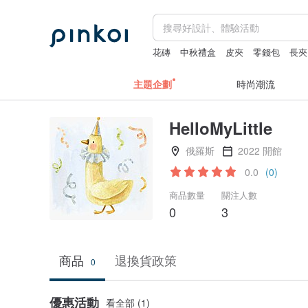
花磚
中秋禮盒
皮夾
零錢包
長夾
主題企劃
時尚潮流
HelloMyLittle
俄羅斯
2022 開館
0.0
(0)
商品數量
關注人數
0
3
商品
退換貨政策
0
優惠活動
看全部 (1)