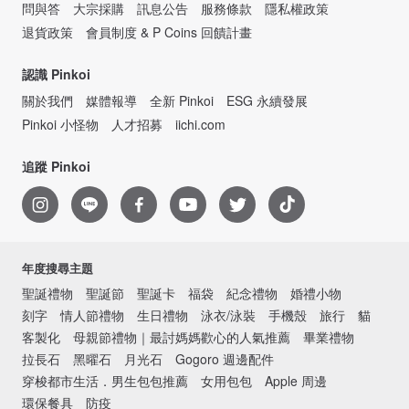
問與答
大宗採購
訊息公告
服務條款
隱私權政策
退貨政策
會員制度 & P Coins 回饋計畫
認識 Pinkoi
關於我們
媒體報導
全新 Pinkoi
ESG 永續發展
Pinkoi 小怪物
人才招募
iichi.com
追蹤 Pinkoi
年度搜尋主題
聖誕禮物
聖誕節
聖誕卡
福袋
紀念禮物
婚禮小物
刻字
情人節禮物
生日禮物
泳衣/泳裝
手機殼
旅行
貓
客製化
母親節禮物｜最討媽媽歡心的人氣推薦
畢業禮物
拉長石
黑曜石
月光石
Gogoro 週邊配件
穿梭都市生活．男生包包推薦
女用包包
Apple 周邊
環保餐具
防疫