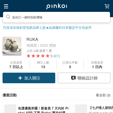
送自己一個特別的禮物
巴洛克珍珠
斜背包
新品牌上架🔥
結婚書約
日本鑒定中古包
皮夾
RUKA
俄羅斯 | 2022 開館
上次上線
超過 1 週
5.0
(1)
出貨速度
關注人數
已賣出件數
回應速度
7 日以上
13
5
1 日內
加入關注
聯絡設計師
優惠活動
看全部 (3)
【七夕情人節快閃】8
免運優惠來囉！新會員 7 天內於 Pi
用 APP 購買任一
nkoi APP 下單 Pinkoi 幫你付運