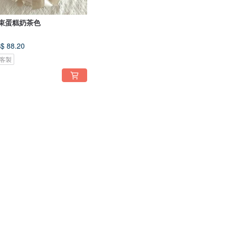
束蛋糕奶茶色
$ 88.20
客製