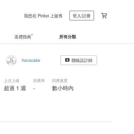
我想在 Pinkoi 上販售
登入/註冊
送禮指南
所有分類
hanscake
聯絡設計師
上次上線
回應率
回應速度
超過 1 週
-
數小時內