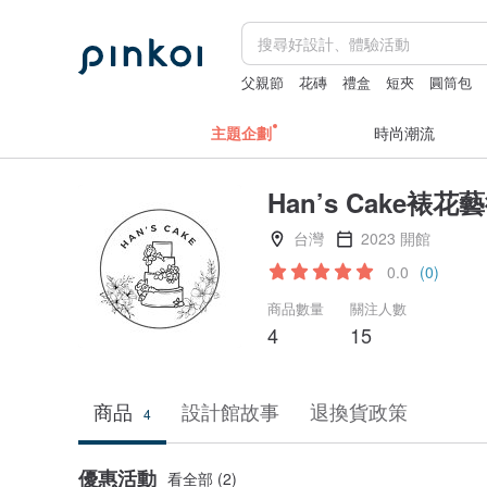
父親節
花磚
禮盒
短夾
圓筒包
主題企劃
時尚潮流
Han’s Cake裱
台灣
2023 開館
0.0
(0)
商品數量
關注人數
4
15
商品
設計館故事
退換貨政策
4
優惠活動
看全部 (2)