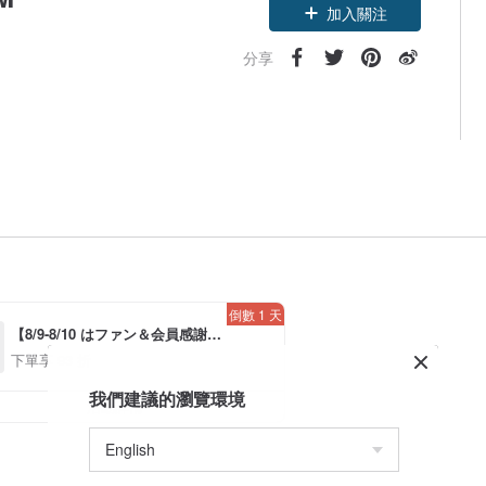
加入關注
分享
倒數 1 天
【8/9-8/10 はファン＆会員感謝デ
ー】アプリ限定全品対象7％OFF
下單享 93 折
*！（*条件あり、最大500円）
我們建議的瀏覽環境
活動詳情