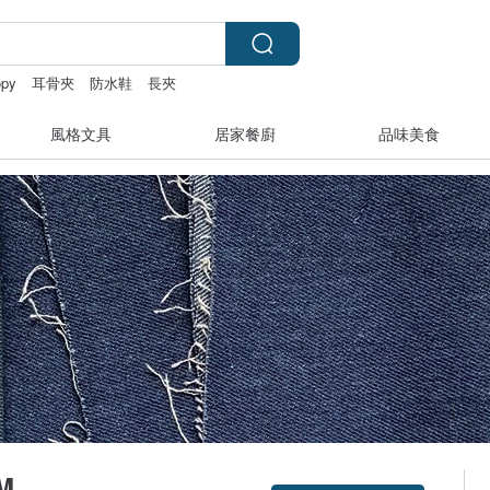
opy
耳骨夾
防水鞋
長夾
風格文具
居家餐廚
品味美食
M