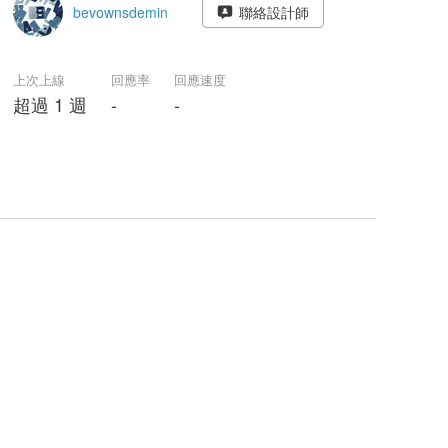
bevownsdemin
聯絡設計師
上次上線
回應率
回應速度
超過 1 週
-
-