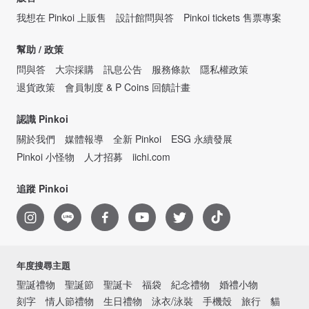
我想在 Pinkoi 上販售
設計館問與答
Pinkoi tickets 售票專案
幫助 / 政策
問與答
大宗採購
訊息公告
服務條款
隱私權政策
退貨政策
會員制度 & P Coins 回饋計畫
認識 Pinkoi
關於我們
媒體報導
全新 Pinkoi
ESG 永續發展
Pinkoi 小怪物
人才招募
iichi.com
追蹤 Pinkoi
年度搜尋主題
聖誕禮物
聖誕節
聖誕卡
福袋
紀念禮物
婚禮小物
刻字
情人節禮物
生日禮物
泳衣/泳裝
手機殼
旅行
貓