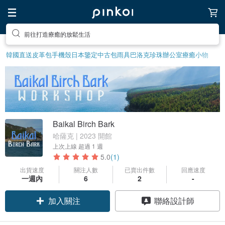
前往打造療癒的放鬆生活
韓國直送皮革包
手機殼
日本鑒定中古包
雨具
巴洛克珍珠
辦公室療癒小物
Baikal Birch Bark
哈薩克 | 2023 開館
上次上線
超過 1 週
5.0
(1)
出貨速度
關注人數
已賣出件數
回應速度
一週內
6
2
-
加入關注
聯絡設計師