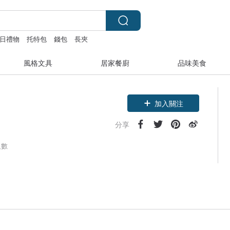
日禮物
托特包
錢包
長夾
風格文具
居家餐廚
品味美食
加入關注
分享
人數