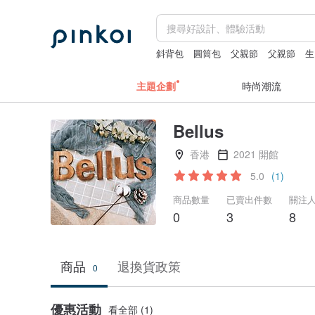
斜背包
圓筒包
父親節
父親節
生
主題企劃
時尚潮流
Bellus
香港
2021 開館
5.0
(1)
商品數量
已賣出件數
關注
0
3
8
商品
退換貨政策
0
優惠活動
看全部 (1)