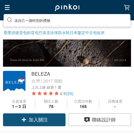
送自己一個特別的禮物
墨墨頭後背包
斜背包
巴洛克珍珠
防水鞋
日本鑒定中古包
短夾
BELEZA
台灣 | 2017 開館
上次上線
超過 1 週
4.9
(20)
出貨速度
關注人數
已賣出件數
回應速度
1～3 日
78
168
-
加入關注
聯絡設計師