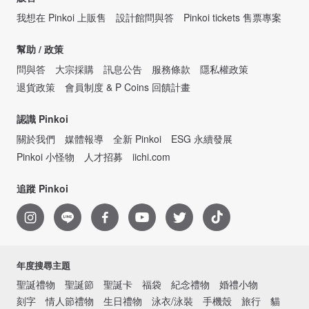
我想在 Pinkoi 上販售
設計館問與答
Pinkoi tickets 售票專案
幫助 / 政策
問與答
大宗採購
訊息公告
服務條款
隱私權政策
退貨政策
會員制度 & P Coins 回饋計畫
認識 Pinkoi
關於我們
媒體報導
全新 Pinkoi
ESG 永續發展
Pinkoi 小怪物
人才招募
iichi.com
追蹤 Pinkoi
年度搜尋主題
聖誕禮物
聖誕節
聖誕卡
福袋
紀念禮物
婚禮小物
刻字
情人節禮物
生日禮物
泳衣/泳裝
手機殼
旅行
貓