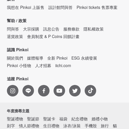
我想在 Pinkoi 上販售
設計館問與答
Pinkoi tickets 售票專案
幫助 / 政策
問與答
大宗採購
訊息公告
服務條款
隱私權政策
退貨政策
會員制度 & P Coins 回饋計畫
認識 Pinkoi
關於我們
媒體報導
全新 Pinkoi
ESG 永續發展
Pinkoi 小怪物
人才招募
iichi.com
追蹤 Pinkoi
年度搜尋主題
聖誕禮物
聖誕節
聖誕卡
福袋
紀念禮物
婚禮小物
刻字
情人節禮物
生日禮物
泳衣/泳裝
手機殼
旅行
貓