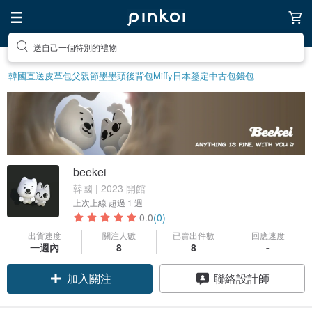
送自己一個特別的禮物
韓國直送皮革包
父親節
墨墨頭後背包
Miffy
日本鑒定中古包
錢包
beekei
韓國 | 2023 開館
上次上線
超過 1 週
0.0
(0)
出貨速度
關注人數
已賣出件數
回應速度
一週內
8
8
-
加入關注
聯絡設計師