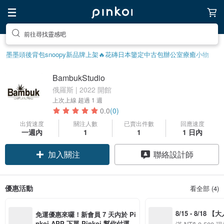
前往尋找靈感吧
墨墨頭後背包
snoopy
新品牌上架🔥
花磚
日本鑒定中古包
辦公室療癒小物
BambukStudio
俄羅斯 | 2022 開館
上次上線
超過 1 週
0.0
(0)
出貨速度
關注人數
已賣出件數
回應速度
一週內
1
1
1 日內
加入關注
聯絡設計師
優惠活動
看全部 (4)
8/15 - 8/18 
免運優惠來囉！新會員 7 天內於 Pi
季】滿 NT$3500
nkoi APP 下單 Pinkoi 幫你付運