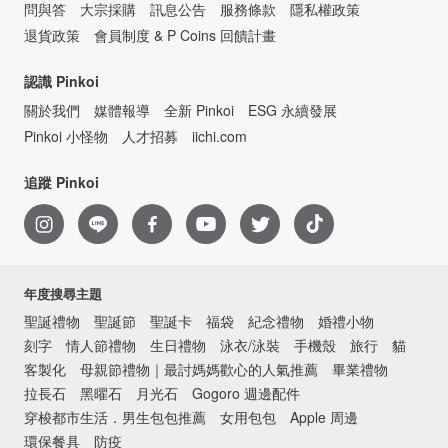
問與答
大宗採購
訊息公告
服務條款
隱私權政策
退貨政策
會員制度 & P Coins 回饋計畫
認識 Pinkoi
關於我們
媒體報導
全新 Pinkoi
ESG 永續發展
Pinkoi 小怪物
人才招募
iichi.com
追蹤 Pinkoi
年度搜尋主題
聖誕禮物
聖誕節
聖誕卡
福袋
紀念禮物
婚禮小物
刻字
情人節禮物
生日禮物
泳衣/泳裝
手機殼
旅行
貓
客製化
母親節禮物｜最討媽媽歡心的人氣推薦
畢業禮物
拉長石
黑曜石
月光石
Gogoro 週邊配件
穿梭都市生活．男生包包推薦
女用包包
Apple 周邊
環保餐具
防疫