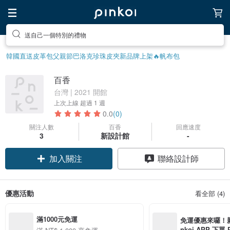
送自己一個特別的禮物
韓國直送皮革包
父親節
巴洛克珍珠
皮夾
新品牌上架🔥
帆布包
百香
台灣 | 2021 開館
上次上線
超過 1 週
0.0
(0)
關注人數
百香
回應速度
3
新設計館
-
加入關注
聯絡設計師
優惠活動
看全部 (4)
滿1000元免運
免運優惠來囉！新會
nkoi APP 下單