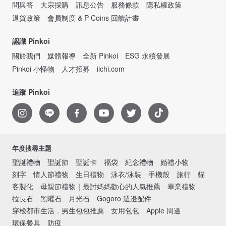
問與答
大宗採購
訊息公告
服務條款
隱私權政策
退貨政策
會員制度 & P Coins 回饋計畫
認識 Pinkoi
關於我們
媒體報導
全新 Pinkoi
ESG 永續發展
Pinkoi 小怪物
人才招募
iichi.com
追蹤 Pinkoi
年度搜尋主題
聖誕禮物
聖誕節
聖誕卡
福袋
紀念禮物
婚禮小物
刻字
情人節禮物
生日禮物
泳衣/泳裝
手機殼
旅行
貓
客製化
母親節禮物｜最討媽媽歡心的人氣推薦
畢業禮物
拉長石
黑曜石
月光石
Gogoro 週邊配件
穿梭都市生活．男生包包推薦
女用包包
Apple 周邊
環保餐具
防疫