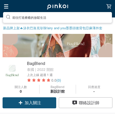
前往打造療癒的放鬆生活
新品牌上架🔥
泳衣
巴洛克珍珠
fairy and you
墨墨頭後背包
亞麻薄外套
BagBlend
泰國 | 2022 開館
上次上線
超過 1 週
0.0
(0)
關注人數
BagBlend
回應速度
0
新設計館
-
加入關注
聯絡設計師