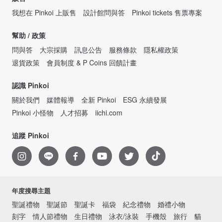
我想在 Pinkoi 上販售
設計館問與答
Pinkoi tickets 售票專案
幫助 / 政策
問與答
大宗採購
訊息公告
服務條款
隱私權政策
退貨政策
會員制度 & P Coins 回饋計畫
認識 Pinkoi
關於我們
媒體報導
全新 Pinkoi
ESG 永續發展
Pinkoi 小怪物
人才招募
iichi.com
追蹤 Pinkoi
年度搜尋主題
聖誕禮物
聖誕節
聖誕卡
福袋
紀念禮物
婚禮小物
刻字
情人節禮物
生日禮物
泳衣/泳裝
手機殼
旅行
貓