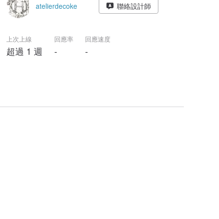
atelierdecoke
聯絡設計師
上次上線
回應率
回應速度
超過 1 週
-
-