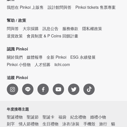
我想在 Pinkoi 上販售
設計館問與答
Pinkoi tickets 售票專案
幫助 / 政策
問與答
大宗採購
訊息公告
服務條款
隱私權政策
退貨政策
會員制度 & P Coins 回饋計畫
認識 Pinkoi
關於我們
媒體報導
全新 Pinkoi
ESG 永續發展
Pinkoi 小怪物
人才招募
iichi.com
追蹤 Pinkoi
年度搜尋主題
聖誕禮物
聖誕節
聖誕卡
福袋
紀念禮物
婚禮小物
刻字
情人節禮物
生日禮物
泳衣/泳裝
手機殼
旅行
貓