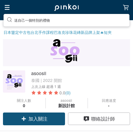
送自己一個特別的禮物
日本鑒定中古包
台北手作課程
巴洛克珍珠
花磚
新品牌上架🔥
短夾
asoosii
泰國 | 2022 開館
上次上線
超過 1 週
0.0
(0)
關注人數
asoosii
回應速度
0
新設計館
-
加入關注
聯絡設計師