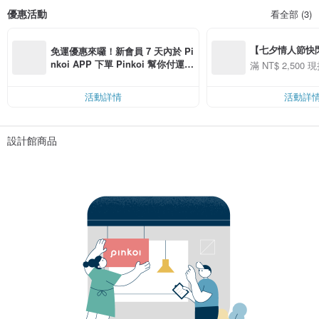
優惠活動
看全部 (3)
【七夕情人節快閃】8
免運優惠來囉！新會員 7 天內於 Pi
用 APP 購買任一
nkoi APP 下單 Pinkoi 幫你付運
滿 NT$ 2,500 現
00 現折 NT$100
費，滿 NT$ 500 最高可折運費 NT
$ 100
活動詳情
活動詳
設計館商品