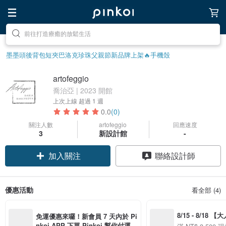
前往打造療癒的放鬆生活
前往尋找靈感吧
墨墨頭後背包
短夾
巴洛克珍珠
父親節
新品牌上架🔥
手機殼
artofeggio
喬治亞 | 2023 開館
上次上線
超過 1 週
0.0
(0)
關注人數
artofeggio
回應速度
3
新設計館
-
加入關注
聯絡設計師
優惠活動
看全部 (4)
8/15 - 8/18 
免運優惠來囉！新會員 7 天內於 Pi
季】滿 NT$3500
nkoi APP 下單 Pinkoi 幫你付運