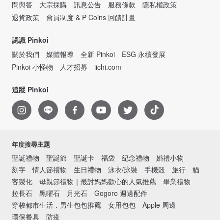
問與答
大宗採購
訊息公告
服務條款
隱私權政策
退貨政策
會員制度 & P Coins 回饋計畫
認識 Pinkoi
關於我們
媒體報導
全新 Pinkoi
ESG 永續發展
Pinkoi 小怪物
人才招募
iichi.com
追蹤 Pinkoi
年度搜尋主題
聖誕禮物
聖誕節
聖誕卡
福袋
紀念禮物
婚禮小物
刻字
情人節禮物
生日禮物
泳衣/泳裝
手機殼
旅行
貓
客製化
母親節禮物｜最討媽媽歡心的人氣推薦
畢業禮物
拉長石
黑曜石
月光石
Gogoro 週邊配件
穿梭都市生活．男生包包推薦
女用包包
Apple 周邊
環保餐具
防疫