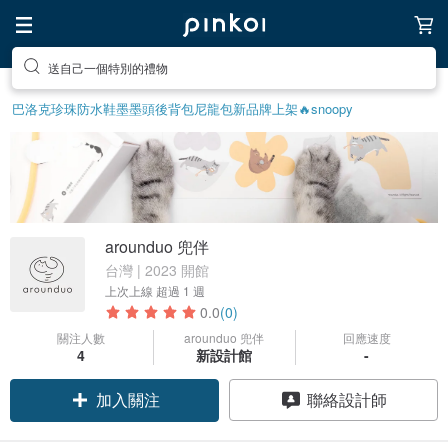
送自己一個特別的禮物
巴洛克珍珠
防水鞋
墨墨頭後背包
尼龍包
新品牌上架🔥
snoopy
arounduo 兜伴
台灣 | 2023 開館
上次上線
超過 1 週
0.0
(0)
關注人數
arounduo 兜伴
回應速度
4
新設計館
-
加入關注
聯絡設計師