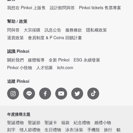
我想在 Pinkoi 上販售
設計館問與答
Pinkoi tickets 售票專案
幫助 / 政策
問與答
大宗採購
訊息公告
服務條款
隱私權政策
退貨政策
會員制度 & P Coins 回饋計畫
認識 Pinkoi
關於我們
媒體報導
全新 Pinkoi
ESG 永續發展
Pinkoi 小怪物
人才招募
iichi.com
追蹤 Pinkoi
年度搜尋主題
聖誕禮物
聖誕節
聖誕卡
福袋
紀念禮物
婚禮小物
刻字
情人節禮物
生日禮物
泳衣/泳裝
手機殼
旅行
貓