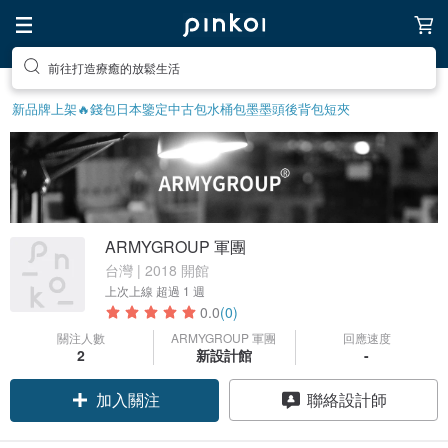
前往打造療癒的放鬆生活
新品牌上架🔥
錢包
日本鑒定中古包
水桶包
墨墨頭後背包
短夾
ARMYGROUP 軍團
台灣 | 2018 開館
上次上線
超過 1 週
0.0
(0)
關注人數
ARMYGROUP 軍團
回應速度
2
新設計館
-
加入關注
聯絡設計師