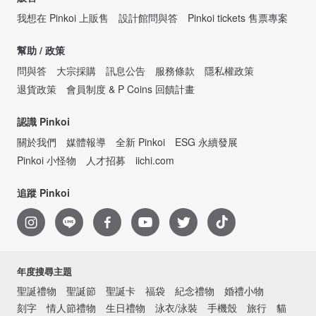
我想在 Pinkoi 上販售
設計館問與答
Pinkoi tickets 售票專案
幫助 / 政策
問與答
大宗採購
訊息公告
服務條款
隱私權政策
退貨政策
會員制度 & P Coins 回饋計畫
認識 Pinkoi
關於我們
媒體報導
全新 Pinkoi
ESG 永續發展
Pinkoi 小怪物
人才招募
iichi.com
追蹤 Pinkoi
年度搜尋主題
聖誕禮物
聖誕節
聖誕卡
福袋
紀念禮物
婚禮小物
刻字
情人節禮物
生日禮物
泳衣/泳裝
手機殼
旅行
貓