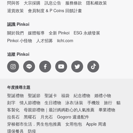
問與答
大宗採購
訊息公告
服務條款
隱私權政策
退貨政策
會員制度 & P Coins 回饋計畫
認識 Pinkoi
關於我們
媒體報導
全新 Pinkoi
ESG 永續發展
Pinkoi 小怪物
人才招募
iichi.com
追蹤 Pinkoi
年度搜尋主題
聖誕禮物
聖誕節
聖誕卡
福袋
紀念禮物
婚禮小物
刻字
情人節禮物
生日禮物
泳衣/泳裝
手機殼
旅行
貓
客製化
母親節禮物｜最討媽媽歡心的人氣推薦
畢業禮物
拉長石
黑曜石
月光石
Gogoro 週邊配件
穿梭都市生活．男生包包推薦
女用包包
Apple 周邊
環保餐具
防疫