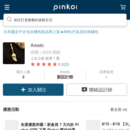
前往打造療癒的放鬆生活
日本鑒定中古包
水桶包
新品牌上架🔥
Miffy
巴洛克珍珠
錢包
Aresto
韓國 | 2023 開館
上次上線
超過 1 週
0.0
(0)
關注人數
Aresto
回應速度
2
新設計館
-
加入關注
聯絡設計師
優惠活動
看全部 (4)
8/15 - 8/18 
免運優惠來囉！新會員 7 天內於 Pi
季】滿 NT$3500
nkoi APP 下單 Pinkoi 幫你付運