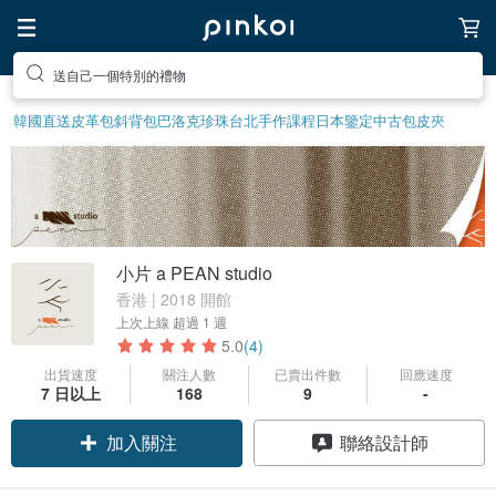
送自己一個特別的禮物
韓國直送皮革包
斜背包
巴洛克珍珠
台北手作課程
日本鑒定中古包
皮夾
小片 a PEAN studio
香港 | 2018 開館
上次上線
超過 1 週
5.0
(4)
出貨速度
關注人數
已賣出件數
回應速度
7 日以上
168
9
-
加入關注
聯絡設計師