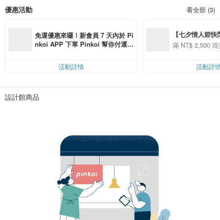
優惠活動
看全部 (3)
【七夕情人節快閃】8
免運優惠來囉！新會員 7 天內於 Pi
用 APP 購買任一
nkoi APP 下單 Pinkoi 幫你付運
滿 NT$ 2,500 現
00 現折 NT$100
費，滿 NT$ 500 最高可折運費 NT
$ 100
活動詳情
活動詳
設計館商品