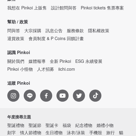
我想在 Pinkoi 上販售
設計館問與答
Pinkoi tickets 售票專案
幫助 / 政策
問與答
大宗採購
訊息公告
服務條款
隱私權政策
退貨政策
會員制度 & P Coins 回饋計畫
認識 Pinkoi
關於我們
媒體報導
全新 Pinkoi
ESG 永續發展
Pinkoi 小怪物
人才招募
iichi.com
追蹤 Pinkoi
年度搜尋主題
聖誕禮物
聖誕節
聖誕卡
福袋
紀念禮物
婚禮小物
刻字
情人節禮物
生日禮物
泳衣/泳裝
手機殼
旅行
貓