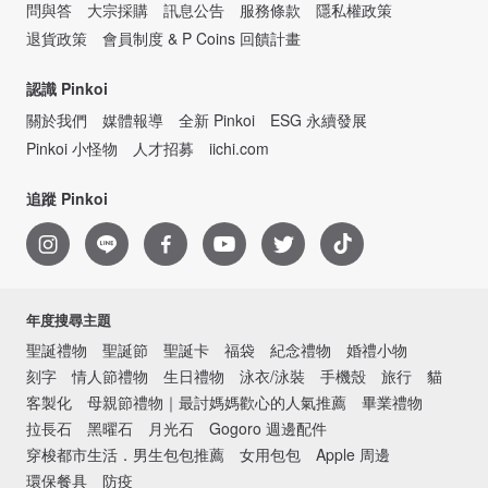
問與答
大宗採購
訊息公告
服務條款
隱私權政策
退貨政策
會員制度 & P Coins 回饋計畫
認識 Pinkoi
關於我們
媒體報導
全新 Pinkoi
ESG 永續發展
Pinkoi 小怪物
人才招募
iichi.com
追蹤 Pinkoi
年度搜尋主題
聖誕禮物
聖誕節
聖誕卡
福袋
紀念禮物
婚禮小物
刻字
情人節禮物
生日禮物
泳衣/泳裝
手機殼
旅行
貓
客製化
母親節禮物｜最討媽媽歡心的人氣推薦
畢業禮物
拉長石
黑曜石
月光石
Gogoro 週邊配件
穿梭都市生活．男生包包推薦
女用包包
Apple 周邊
環保餐具
防疫