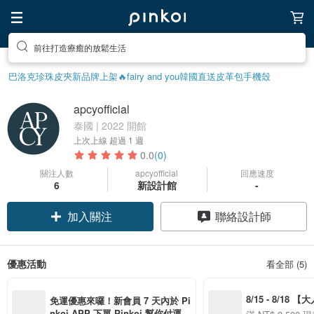
前往打造療癒的放鬆生活
巴洛克珍珠
皮夾
新品牌上架🔥
fairy and you
韓國直送皮革包
手機殼
apcyofficial
泰國 | 2022 開館
上次上線
超過 1 週
0.0
(0)
關注人數
apcyofficial
回應速度
6
新設計館
-
加入關注
聯絡設計師
優惠活動
看全部 (5)
8/15 - 8/18 
免運優惠來囉！新會員 7 天內於 Pi
季】滿 NT$3500
nkoi APP 下單 Pinkoi 幫你付運