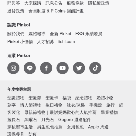
問與答
大宗採購
訊息公告
服務條款
隱私權政策
退貨政策
會員制度 & P Coins 回饋計畫
認識 Pinkoi
關於我們
媒體報導
全新 Pinkoi
ESG 永續發展
Pinkoi 小怪物
人才招募
iichi.com
追蹤 Pinkoi
年度搜尋主題
聖誕禮物
聖誕節
聖誕卡
福袋
紀念禮物
婚禮小物
刻字
情人節禮物
生日禮物
泳衣/泳裝
手機殼
旅行
貓
客製化
母親節禮物｜最討媽媽歡心的人氣推薦
畢業禮物
拉長石
黑曜石
月光石
Gogoro 週邊配件
穿梭都市生活．男生包包推薦
女用包包
Apple 周邊
環保餐具
防疫