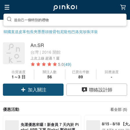
送自己一個特別的禮物
韓國直送皮革包
長夾
墨墨頭後背包
尼龍包
巴洛克珍珠
洋裝
An.SR
台灣 | 2016 開館
上次上線
超過 1 週
5.0
(49)
出貨速度
關注人數
已賣出件數
回應速度
1～3 日
56
89
-
加入關注
聯絡設計師
優惠活動
看全部 (5)
8/15 - 8/18 
免運優惠來囉！新會員 7 天內於 Pi
季】滿 NT$3500
nkoi APP 下單 Pinkoi 幫你付運