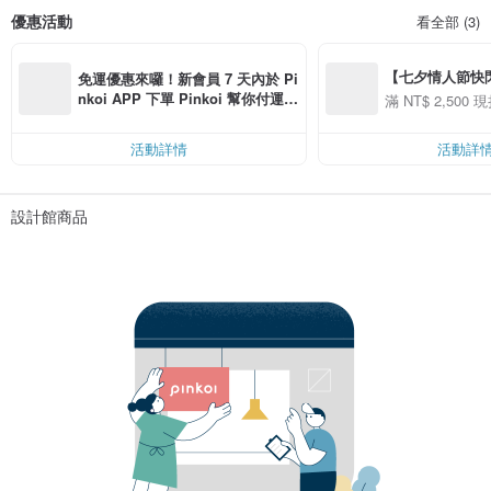
優惠活動
看全部 (3)
【七夕情人節快閃】8
免運優惠來囉！新會員 7 天內於 Pi
用 APP 購買任一
nkoi APP 下單 Pinkoi 幫你付運
滿 NT$ 2,500 現
00 現折 NT$100
費，滿 NT$ 500 最高可折運費 NT
$ 100
活動詳情
活動詳
設計館商品