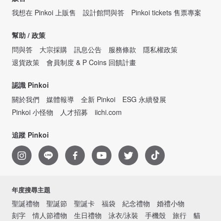
我想在 Pinkoi 上販售
設計館問與答
Pinkoi tickets 售票專案
幫助 / 政策
問與答
大宗採購
訊息公告
服務條款
隱私權政策
退貨政策
會員制度 & P Coins 回饋計畫
認識 Pinkoi
關於我們
媒體報導
全新 Pinkoi
ESG 永續發展
Pinkoi 小怪物
人才招募
iichi.com
追蹤 Pinkoi
年度搜尋主題
聖誕禮物
聖誕節
聖誕卡
福袋
紀念禮物
婚禮小物
刻字
情人節禮物
生日禮物
泳衣/泳裝
手機殼
旅行
貓