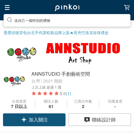
送自己一個特別的禮物
墨墨頭後背包
台北手作課程
新品牌上架🔥
長夾
巴洛克珍珠
禮盒
ANNSTUDIO 手創藝術空間
台灣 | 2021 開館
上次上線
超過 1 週
5.0
(1)
出貨速度
關注人數
已賣出件數
回應速度
7 日以上
61
2
-
加入關注
聯絡設計師