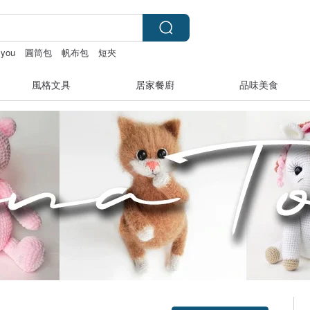
 you
圓筒包
帆布包
短夾
風格文具
居家餐廚
品味美食