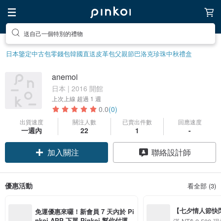
送自己一個特別的禮物
日本鑒定中古包
零錢包
韓國直送皮革包
父親節
巴洛克珍珠
中秋禮盒
anemoi
日本 | 2016 開館
上次上線
超過 1 週
0.0
(0)
出貨速度
關注人數
已賣出件數
回應速度
一週內
22
1
-
加入關注
聯絡設計師
優惠活動
看全部 (3)
【七夕情人節快閃】8
免運優惠來囉！新會員 7 天內於 Pi
用 APP 購買任一
nkoi APP 下單 Pinkoi 幫你付運