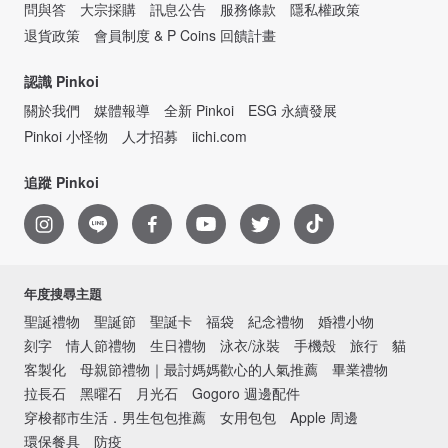
問與答
大宗採購
訊息公告
服務條款
隱私權政策
退貨政策
會員制度 & P Coins 回饋計畫
認識 Pinkoi
關於我們
媒體報導
全新 Pinkoi
ESG 永續發展
Pinkoi 小怪物
人才招募
iichi.com
追蹤 Pinkoi
年度搜尋主題
聖誕禮物
聖誕節
聖誕卡
福袋
紀念禮物
婚禮小物
刻字
情人節禮物
生日禮物
泳衣/泳裝
手機殼
旅行
貓
客製化
母親節禮物｜最討媽媽歡心的人氣推薦
畢業禮物
拉長石
黑曜石
月光石
Gogoro 週邊配件
穿梭都市生活．男生包包推薦
女用包包
Apple 周邊
環保餐具
防疫