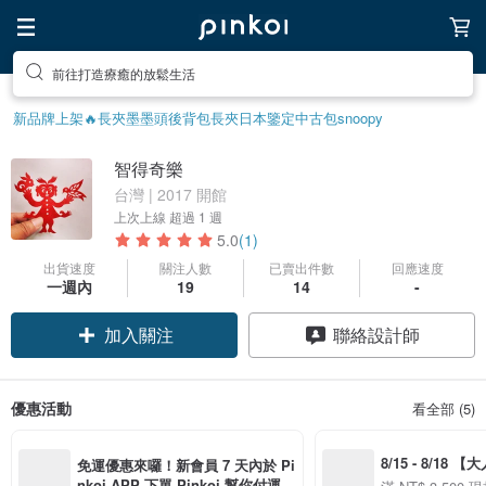
前往打造療癒的放鬆生活
新品牌上架🔥
長夾
墨墨頭後背包
長夾
日本鑒定中古包
snoopy
智得奇樂
台灣 | 2017 開館
上次上線
超過 1 週
5.0
(1)
出貨速度
關注人數
已賣出件數
回應速度
一週內
19
14
-
加入關注
聯絡設計師
優惠活動
看全部 (5)
8/15 - 8/18 
免運優惠來囉！新會員 7 天內於 Pi
季】滿 NT$3500
nkoi APP 下單 Pinkoi 幫你付運