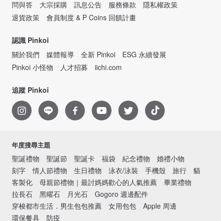
問與答
大宗採購
訊息公告
服務條款
隱私權政策
退貨政策
會員制度 & P Coins 回饋計畫
認識 Pinkoi
關於我們
媒體報導
全新 Pinkoi
ESG 永續發展
Pinkoi 小怪物
人才招募
iichi.com
追蹤 Pinkoi
年度搜尋主題
聖誕禮物
聖誕節
聖誕卡
福袋
紀念禮物
婚禮小物
刻字
情人節禮物
生日禮物
泳衣/泳裝
手機殼
旅行
貓
客製化
母親節禮物｜最討媽媽歡心的人氣推薦
畢業禮物
拉長石
黑曜石
月光石
Gogoro 週邊配件
穿梭都市生活．男生包包推薦
女用包包
Apple 周邊
環保餐具
防疫