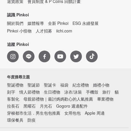
退貨政策
會員制度 & P Coins 回饋計畫
認識 Pinkoi
關於我們
媒體報導
全新 Pinkoi
ESG 永續發展
Pinkoi 小怪物
人才招募
iichi.com
追蹤 Pinkoi
年度搜尋主題
聖誕禮物
聖誕節
聖誕卡
福袋
紀念禮物
婚禮小物
刻字
情人節禮物
生日禮物
泳衣/泳裝
手機殼
旅行
貓
客製化
母親節禮物｜最討媽媽歡心的人氣推薦
畢業禮物
拉長石
黑曜石
月光石
Gogoro 週邊配件
穿梭都市生活．男生包包推薦
女用包包
Apple 周邊
環保餐具
防疫