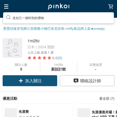
送自己一個特別的禮物
墨墨頭後背包
辦公室療癒小物
巴洛克珍珠
+miffy
新品牌上架🔥
snoopy
1m2tic
日本 | 2024 開館
上次上線
超過 1 週
0.0
(0)
關注人數
1m2tic
回應速度
5
新設計館
-
加入關注
聯絡設計師
優惠活動
看全部 (7)
免運費
免運優惠來囉！新會
nkoi APP 下單