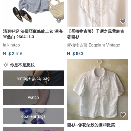
清爽好穿 法國亞麻條紋上衣 深海
【蛋植物古著】千瞬之風蕾絲古
軍藍白 260411-3
著襯衫
fall-in&co
蛋植物古著 Eggplant Vintage
NT$ 2,516
NT$ 980
你是不是想找
vintage gucci bag
watch
opal earrings
襯衫--像花朵般的圓和微笑