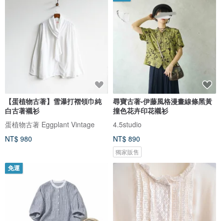
【蛋植物古著】雪瀑打褶領巾純
尋寶古著-伊藤風格漫畫線條黑黃
白古著襯衫
撞色花卉印花襯衫
蛋植物古著 Eggplant Vintage
4.5studio
NT$ 980
NT$ 890
獨家販售
免運