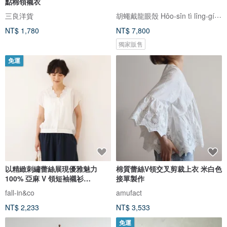
點棉領襯衣
胡蠅戴龍眼殼 Hôo-sîn tì lîng-gíng khak
三良洋貨
NT$ 1,780
NT$ 7,800
獨家販售
免運
以精緻刺繡蕾絲展現優雅魅力
棉質蕾絲V領交叉剪裁上衣 米白色
100% 亞麻 V 領短袖襯衫
接單製作
250710-1
fall-in&co
amufact
NT$ 2,233
NT$ 3,533
免運