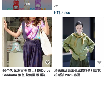
ring
e2
NT$ 3,200
90年代 歐洲古著 義大利製Dolce
淡抹茶綠高密長絨棉輕盈利落寬
Gabbana 紫色 幾何圖形 襯衫
松襯衫 2026 春夏
YUNIQUE
荒腔
NT$ 1,750
NT$ 3,009
獨家販售
獨家販售
免運