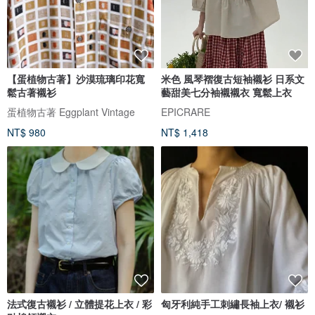
【蛋植物古著】沙漠琉璃印花寬
米色 風琴褶復古短袖襯衫 日系文
鬆古著襯衫
藝甜美七分袖襯襯衣 寬鬆上衣
蛋植物古著 Eggplant Vintage
EPICRARE
NT$ 980
NT$ 1,418
法式復古襯衫 / 立體提花上衣 / 彩
匈牙利純手工刺繡長袖上衣/ 襯衫