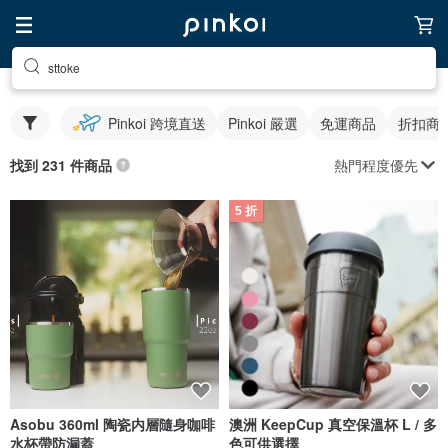
sttoke
Pinkoi 跨境直送
Pinkoi 嚴選
免運商品
折扣商
熱門程度優先
找到 231 件商品
5 折
Asobu 360ml 陶瓷内層隨身咖啡
澳洲 KeepCup 真空保溫杯 L / 多
水杯帶防漏蓋
色可供選擇