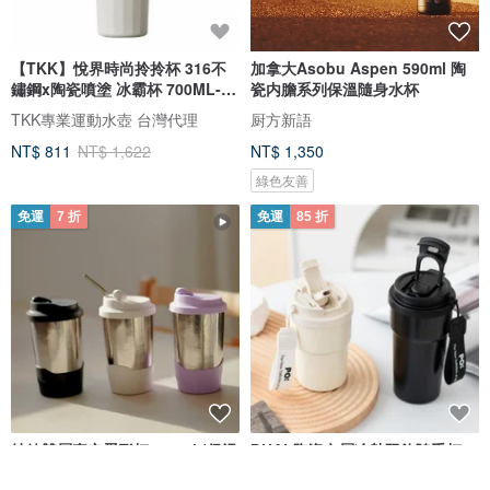
【TKK】悅界時尚拎拎杯 316不
加拿大Asobu Aspen 590ml 陶
鏽鋼x陶瓷噴塗 冰霸杯 700ML-礫
瓷内膽系列保溫隨身水杯
石白
TKK專業運動水壺 台灣代理
厨方新語
NT$ 811
NT$ 1,622
NT$ 1,350
綠色友善
免運
7 折
免運
85 折
純鈦雙層真空蛋形杯 480ml (保溫
DUAL陶瓷內層冷熱双飲隨手杯
保冰/鈦杯/馬克杯/咖啡杯)
咖啡杯 茶杯 保溫杯 防漏設計