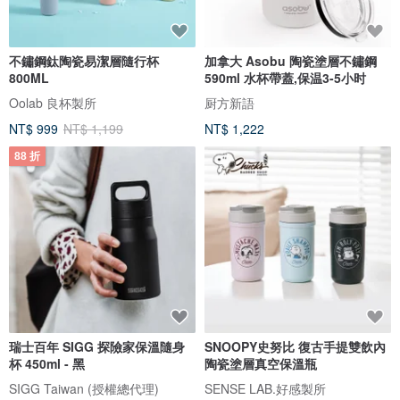
不鏽鋼鈦陶瓷易潔層隨行杯
加拿大 Asobu 陶瓷塗層不鏽鋼
800ML
590ml 水杯帶蓋,保温3-5小时
Oolab 良杯製所
厨方新語
NT$ 999
NT$ 1,199
NT$ 1,222
88 折
瑞士百年 SIGG 探險家保溫隨身
SNOOPY史努比 復古手提雙飲內
杯 450ml - 黑
陶瓷塗層真空保溫瓶
SIGG Taiwan (授權總代理)
SENSE LAB.好感製所