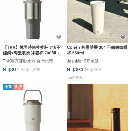
【TKK】悅界時尚拎拎杯 316不
Cohen 柯恩雙層 304 不鏽鋼咖啡
鏽鋼x陶瓷噴塗 冰霸杯 700ML-金
杯 550ml
砂灰
TKK專業運動水壺 台灣代理
Jaanlife 漾居生活
NT$ 811
NT$ 1,622
NT$ 560
NT$ 799
綠色友善
免運
5 折