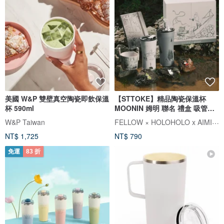
美國 W&P 雙壁真空陶瓷即飲保溫
【STTOKE】精品陶瓷保溫杯
杯 590ml
MOONIN 姆明 聯名 禮盒 吸管杯
背帶
FELLOW × HOLOHOLO x AIMIA 愛米雅
W&P Taiwan
NT$ 1,725
NT$ 790
免運
83 折