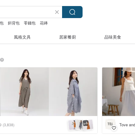
包
斜背包
零錢包
花磚
風格文具
居家餐廚
品味美食
4
+
Tove and
9
(3,838)