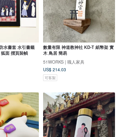
 防水書套 水引書籤
數量有限 神道教神社 KD-T 紙幣架 實
狐 狐面 摺頁裝幀
木 鳥居 簡易
51WORKS | 職人家具
US$ 214.03
可客製