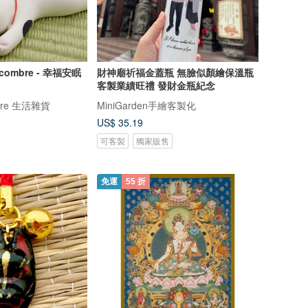
combre - 幸福安眠
財神廟祈福金蓋瓶 無臉似顏繪保溫瓶
客製業績旺禮 發財金瓶紀念
mbre 生活雜貨
MiniGarden手繪客製化
US$ 35.19
可客製
獨家販售
免運
55 折