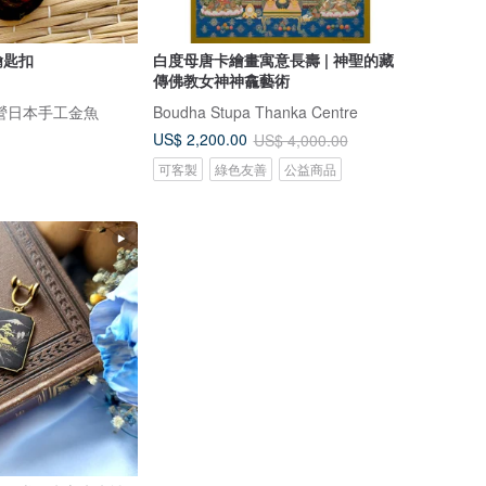
鑰匙扣
白度母唐卡繪畫寓意長壽 | 神聖的藏
傳佛教女神神龕藝術
 ｜專營日本手工金魚
Boudha Stupa Thanka Centre
US$ 2,200.00
US$ 4,000.00
可客製
綠色友善
公益商品