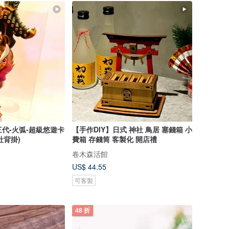
三代-火弧-超級悠遊卡
【手作DIY】日式 神社 鳥居 塞錢箱 小
社背掛)
費箱 存錢筒 客製化 開店禮
卷木森活館
US$ 44.55
可客製
48 折