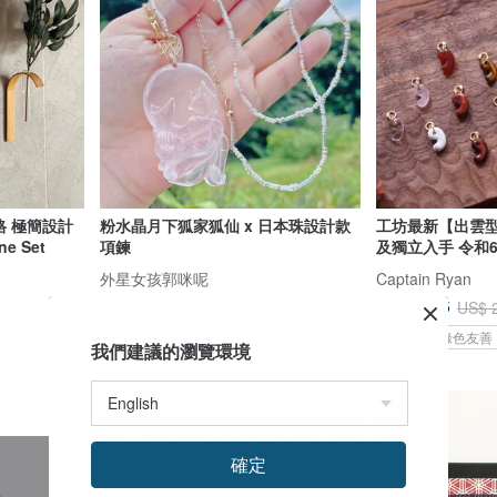
格 極簡設計
粉水晶月下狐家狐仙 x 日本珠設計款
工坊最新【出雲型
e Set
項鍊
及獨立入手 令和
外星女孩郭咪呢
Captain Ryan
US$ 97.11
US$ 24.55
US$ 
可客製
綠色友善
我們建議的瀏覽環境
確定