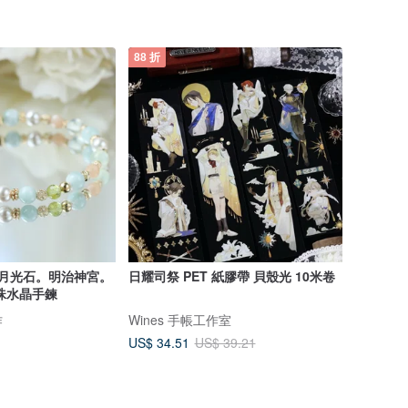
88 折
橙月光石。明治神宮。
日耀司祭 PET 紙膠帶 貝殼光 10米卷
珠水晶手鍊
作
Wines 手帳工作室
US$ 34.51
US$ 39.21