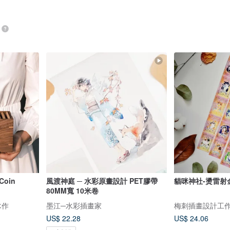
Coin
風渡神庭 ─ 水彩原畫設計 PET膠帶
貓咪神社-燙雷射金
80MM寬 10米卷
匠木作
墨江─水彩插畫家
梅刺插畫設計工
US$ 22.28
US$ 24.06