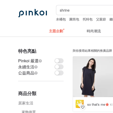
水桶包
圓筒包
托特包
父親節
錢
主題企劃
時尚潮流
特色亮點
與你搜尋結果相關的推廣品牌
Pinkoi 嚴選
永續生活
公益商品
商品分類
居家生活
so that's me
4.
家飾佈置