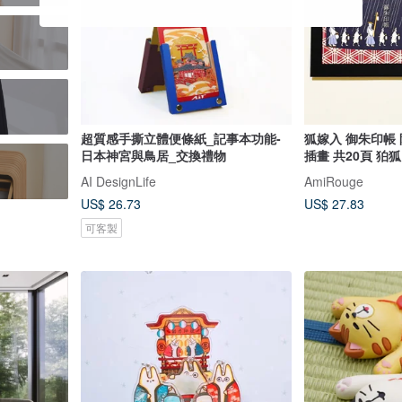
超質感手撕立體便條紙_記事本功能-
狐嫁入 御朱印帳
日本神宮與鳥居_交換禮物
插畫 共20頁 狛
AI DesignLife
AmiRouge
US$ 26.73
US$ 27.83
可客製