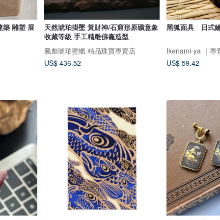
建築 雕塑 展
天然琥珀掛墜 黃財神/石窟形原礦意象
黑狐面具 日式
收藏等級 手工精雕佛龕造型
騰彪琥珀蜜蠟 精品珠寶專賣店
Ikenami-ya
US$ 436.52
US$ 59.42