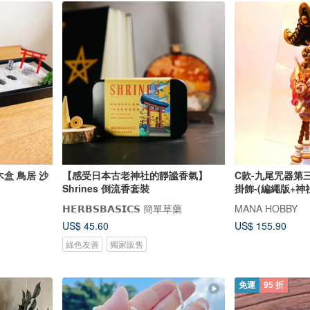
木盒 鳥居 沙
【感受日本古老神社的靜謐香氣】
C款-九尾咒器第
Shrines 倒流香套裝
掛飾-(編繩版+神
𝗛𝗘𝗥𝗕𝗦𝗕𝗔𝗦𝗜𝗖𝗦 簡單草藥
MANA HOBBY
US$ 45.60
US$ 155.90
綠色友善
獨家販售
免運
95 折