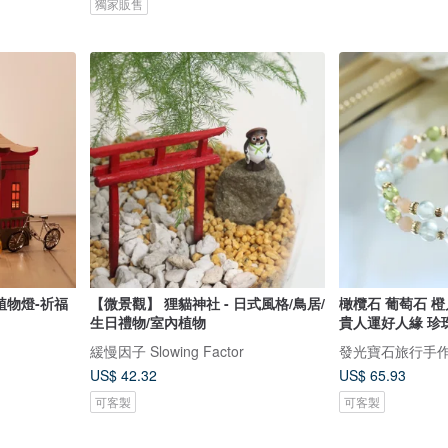
獨家販售
迷你植物燈-祈福
【微景觀】 狸貓神社 - 日式風格/鳥居/
橄欖石 葡萄石 
生日禮物/室內植物
貴人運好人緣 珍
緩慢因子 Slowing Factor
發光寶石旅行手
US$ 42.32
US$ 65.93
可客製
可客製