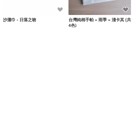
沙灘巾 - 日落之吻
台灣純棉手帕 = 雨季 = 淺卡其 (共
4色)
gussuri-home
凱蒂．心．手感生活
NT$ 1,415
NT$ 130
獨家販售
免運
免運
LOEWE 壓印 Logo 皮革肩背包
SADE亞麻浴巾 (灰藍 95x180cm)
紅色 - 01498