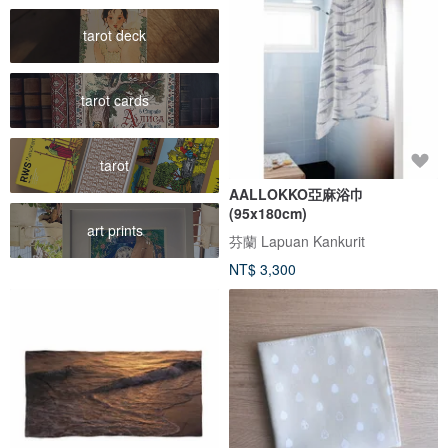
tarot deck
tarot cards
tarot
AALLOKKO亞麻浴巾
(95x180cm)
art prints
芬蘭 Lapuan Kankurit
NT$ 3,300