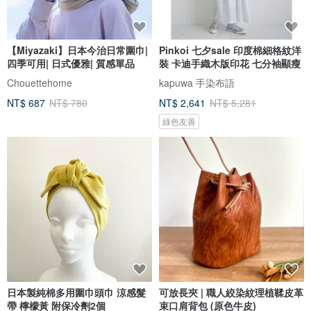
【Miyazaki】日本今治日常圍巾|
Pinkoi 七夕sale 印度棉細格紋洋
四季可用| 日式優雅| 質感單品
裝 卡迪手織木版印花 七分袖顯瘦
Chouettehome
kapuwa 手染布語
NT$ 687
NT$ 780
NT$ 2,641
NT$ 5,281
綠色友善
日本製純棉多用圍巾頭巾 涼感髮
可放長夾 | 職人絞染紋理植鞣皮革
帶 檸檬黃 附保冷劑2個
束口肩背包 (原色牛皮)