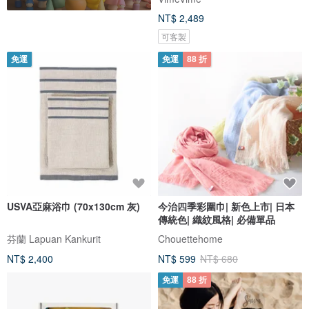
NT$ 2,489
可客製
免運
免運
88 折
USVA亞麻浴巾 (70x130cm 灰)
今治四季彩圍巾| 新色上市| 日本
傳統色| 織紋風格| 必備單品
芬蘭 Lapuan Kankurit
Chouettehome
NT$ 2,400
NT$ 599
NT$ 680
免運
88 折