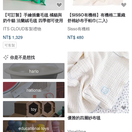
【可訂製】手繪插畫毛毯 橘貓與
【SISSO有機棉】有機棉二重織
奶牛貓 法蘭絨毛毯 四季都可使用
舒棉紗布手帕巾(二入)
ITS CLOUD客製禮物
Sisso有機棉
NT$ 1,329
NT$ 480
可客製
你是不是想找
hario
national
toy
優雅的四層紗布毯
educational toys
VimeVime