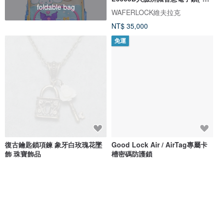
foldable bag
標準安裝)
WAFERLOCK維夫拉克
NT$ 35,000
免運
復古鑰匙鎖項鍊 象牙白玫瑰花墜
Good Lock Air / AirTag專屬卡
飾 珠寶飾品
槽密碼防護鎖
AGATIX
ARKY DESIGN
NT$ 2,563
NT$ 490
免運