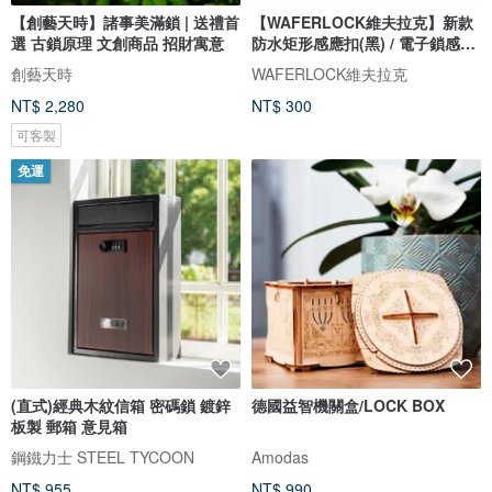
【創藝天時】諸事美滿鎖 | 送禮首
【WAFERLOCK維夫拉克】新款
選 古鎖原理 文創商品 招財寓意
防水矩形感應扣(黑) / 電子鎖感應
卡
創藝天時
WAFERLOCK維夫拉克
NT$ 2,280
NT$ 300
可客製
免運
(直式)經典木紋信箱 密碼鎖 鍍鋅
德國益智機關盒/LOCK BOX
板製 郵箱 意見箱
鋼鐵力士 STEEL TYCOON
Amodas
NT$ 955
NT$ 990