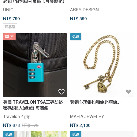
匙釦 / 背包掛勾吊飾【可客製化】
UNIC
ARKY DESIGN
NT$ 790
NT$ 590
可客製
88 折
免運
美國 TRAVELON TSA三碼防盜
黃銅心形鎖扣和鑰匙項鍊。
密碼鎖2入(綠藍) 海關鎖
Travelon 台灣
MAFIA JEWELRY
NT$ 678
NT$ 770
NT$ 2,100
免運
免運