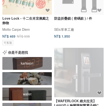
Love Lock - 十二生肖宜佩戴之
防盜折疊鎖 ( 密碼款 ) / 件
飾物
Motto Carpe Diem
SEic單車工廠
NT$ 469
NT$ 938
NT$ 1,950
可客製
你是不是想找
karlsson
card holder
wallet
【WAFERLOCK 維夫拉克】
L6003D人臉辨識智慧電子鎖(*含