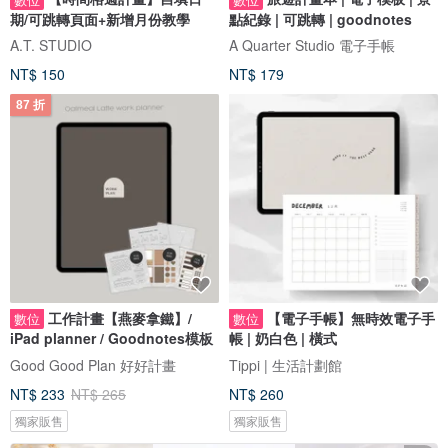
期/可跳轉頁面+新增月份教學
點紀錄 | 可跳轉 | goodnotes
A.T. STUDIO
A Quarter Studio 電子手帳
NT$ 150
NT$ 179
87 折
工作計畫【燕麥拿鐵】/
【電子手帳】無時效電子手
數位
數位
iPad planner / Goodnotes模板
帳 | 奶白色 | 橫式
Good Good Plan 好好計畫
Tippi | 生活計劃館
NT$ 233
NT$ 265
NT$ 260
獨家販售
獨家販售