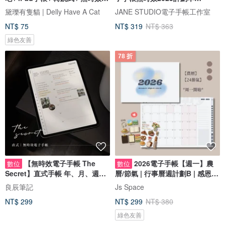
帳
goodnotes模板
黛瓅有隻貓 | Delly Have A Cat
JANE STUDIO電子手帳工作室
NT$ 75
NT$ 319
NT$ 363
綠色友善
78 折
【無時效電子手帳 The
2026電子手帳【週一】農
數位
數位
Secret】直式手帳 年、月、週、
曆/節氣 | 行事曆週計劃B | 感恩顯
日記事
化日記
良辰筆記
Js Space
NT$ 299
NT$ 299
NT$ 380
綠色友善