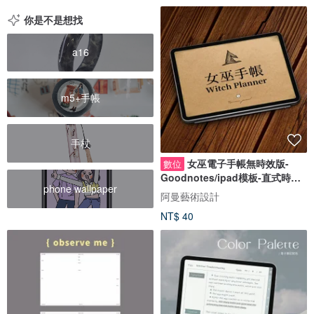
你是不是想找
a16
m5+手帳
手杖
女巫電子手帳無時效版-
數位
Goodnotes/ipad模板-直式時間
phone wallpaper
軸週計劃
阿曼藝術設計
NT$ 40