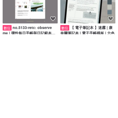
no.5133-retc: observe
【 電子筆記本 】迷霧 | 康
數位
數位
me | 彈性每日手帳與日記範本
奈爾筆記本 | 電子手帳模板 | 六色
(PDF 1頁)
5lee
A Quarter Studio 電子手帳
NT$ 129
NT$ 149
87 折
淺可可 跳轉式日程本電子
旅遊規劃手帳--海洋系| 電
數位
數位
手帳無時效2025全年計劃本
子手帳 | iPad | 旅行日記行程規劃