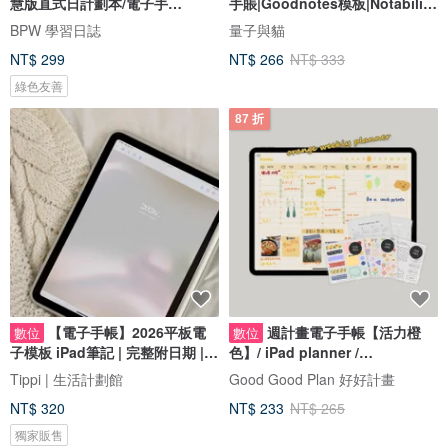
慧版直式日計劃本/電子手
手賬|Goodnotes模板|Notability
帳/iPad/BPW
學習筆記
BPW 學習日誌
量子與貓
NT$ 299
NT$ 266
NT$ 333
綠色友善
87 折
【電子手帳】2026平板電
週計畫電子手帳【活力橙
數位
數位
子模板 iPad筆記 | 完整附日期 |
色】/ iPad planner /
週一版
Goodnotes模板
Tippi | 生活計劃館
Good Good Plan 好好計畫
NT$ 320
NT$ 233
NT$ 265
獨家販售