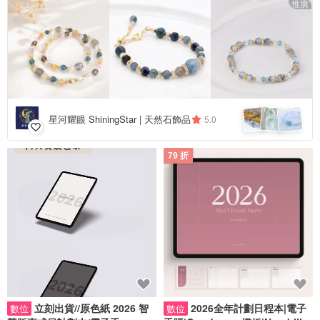
推廣
星河耀眼 ShiningStar | 天然石飾品
5.0
79 折
立刻出貨//原色紙 2026 智
2026全年計劃日程本|電子
數位
數位