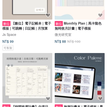
【數位】電子記帳本 | 電子
Monthly Plan | 馬卡龍色
數位
數位
模板 | 可跳轉 | 日記帳 | 月預算
無時效月計畫 | 電子模板
Js Space
微光研究室
NT$ 99
NT$ 88
NT$ 100
可客製
【時間格週計畫】自填日
旅遊計畫本 | 電子模板 | 景
數位
數位