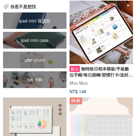
你是不是想找
ipad mini 保護殼
ipad mini case
ipad pouch
無時效日程本模板/平板數
數位
位手帳/每日跳轉/習慣打卡/送封面
m5 手帳
貼紙
Muo Muo
NT$ 148
88 折