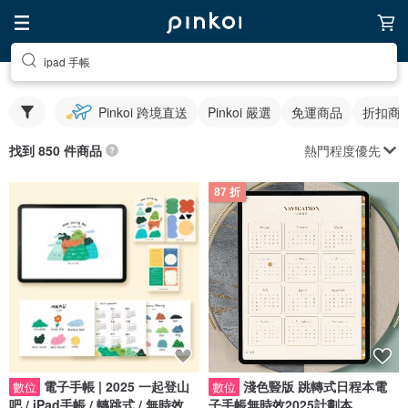
ipad 手帳
Pinkoi 跨境直送
Pinkoi 嚴選
免運商品
折扣商
熱門程度優先
找到 850 件商品
87 折
電子手帳 | 2025 一起登山
淺色豎版 跳轉式日程本電
數位
數位
吧 / iPad手帳 / 轉跳式 / 無時效手
子手帳無時效2025計劃本