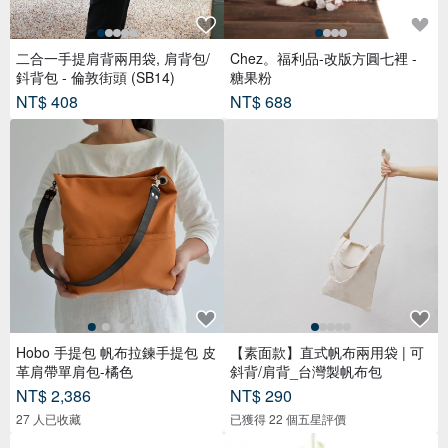
二合一手提肩背兩用袋, 肩背包/
Chez。福利品-改版方圓七裡 -
鈄背包 - 倫敦街頭 (SB14)
糖果粉
NT$ 408
NT$ 688
Hobo 手提包 帆布拉鍊手提包 皮
【素面款】直式帆布兩用袋 | 可
革肩帶單肩包-橘色
斜背/肩背_台灣製帆布包
NT$ 2,386
NT$ 290
27 人已收藏
已獲得 22 個五星評價