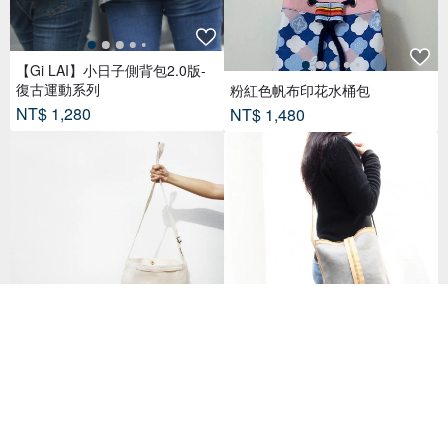
【Gi LAI】小日子側背包2.0版-
復古運動系列
粉紅色帆布印花水桶包
NT$ 1,280
NT$ 1,480
【素面款】米白短把橫式兩用袋
帆布水桶包-斜背款
+磁釦 | 長背帶可調整_台灣製布
NT$ 880
包
NT$ 450
已獲得 28 個五星評價