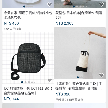
今天在家-兩用手提斜揹拉鍊小包
菱型包 日本帆布|台灣製作 預購
水洗帆布包
85折
NT$ 450
NT$ 2,363
152 人已收藏
【素面款】雙色直式兩用袋 | 手
提斜背 | 有底立體款_台灣製 帆
UC 斜背隨身小包 UC1162-BK【
布
台灣原創品包包品牌】
NT$ 320
NT$ 744
已獲得 28 個五星評價