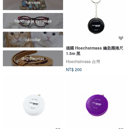
harness
handmade eyeglass
catcollar
德國 Hoechstmass 鑰匙圈捲尺
1.5m 黑
dog harness
Hoechstmass 台灣
NT$ 200