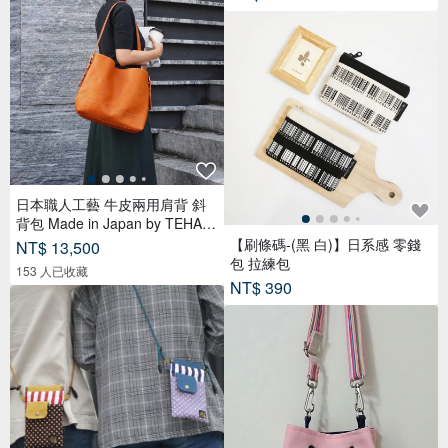
日本職人工藝 牛皮兩用肩背 斜
背包 Made in Japan by TEHA A
MANA
【刷條碼-(黑 白)】日系感 零錢
NT$ 13,500
包 拉練包
153 人已收藏
NT$ 390