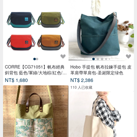
CORRE【CG71051】帆布經典
Hobo 手提包 帆布拉鍊手提包 皮
斜背包 藍色/軍綠/大地棕/紅色/淺
革肩帶單肩包-圣诞限定绿色
卡其
NT$ 1,680
NT$ 2,386
110 人已收藏