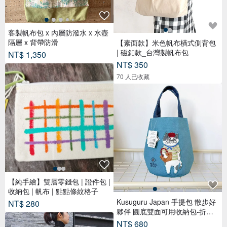
客製帆布包 x 內層防潑水 x 水壺
隔層 x 背帶防滑
【素面款】米色帆布橫式側背包
| 磁釦款_台灣製帆布包
NT$ 1,350
NT$ 350
70 人已收藏
【純手繪】雙層零錢包 | 證件包 |
收納包 | 帆布 | 點點條紋格子
Kusuguru Japan 手提包 散步好
NT$ 280
夥伴 圓底雙面可用收納包-折耳
貓款
NT$ 680