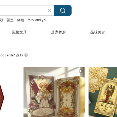
殼
禮盒
錢包
fairy and you
風格文具
居家餐廚
品味美食
rot cards
” 商品