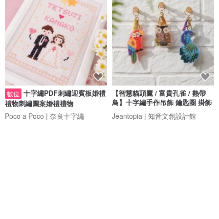
十字繡PDF刺繡迎賓板婚禮
【智慧貓頭鷹 / 富貴孔雀 / 熱帶
數位
鳥】十字繡手作吊飾 鑰匙圈 掛飾
禮物刺繡圖案婚禮禮物
Poco a Poco | 奈良十字繡
Jeantopia | 知音文創設計館
NT$ 133
NT$ 320
88 折