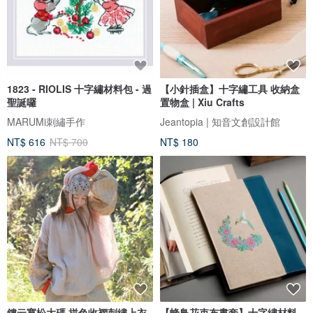
1823 - RIOLIS 十字繡材料包 - 過
【小針插盒】十字繡工具 收納盒
聖誕囉
置物盒 | Xiu Crafts
MARUMi刺繡手作
Jeantopia | 知音文創設計館
NT$ 616
NT$ 700
NT$ 180
鏤云寬松大碼 拼色收褶刺繡上衣
【蜂鳥花束布書套】十字繡材料