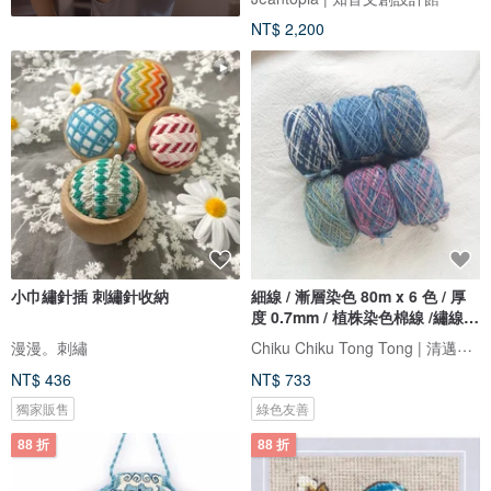
NT$ 2,200
小巾繡針插 刺繡針收納
細線 / 漸層染色 80m x 6 色 / 厚
度 0.7mm / 植株染色棉線 /繡線、
刺子線、十字繡、包裝、流蘇
Chiku Chiku Tong Tong | 清邁卡倫族草木染織
漫漫。刺繡
NT$ 436
NT$ 733
獨家販售
綠色友善
88 折
88 折