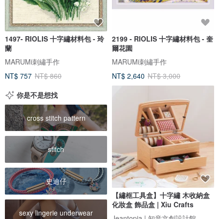
1497- RIOLIS 十字繡材料包 - 玲
2199 - RIOLIS 十字繡材料包 - 奎
蘭
爾花園
MARUMi刺繡手作
MARUMi刺繡手作
NT$ 757
NT$ 860
NT$ 2,640
NT$ 3,000
你是不是想找
cross stitch pattern
stitch
史迪仔
【繡框工具盒】十字繡 木收納盒
化妝盒 飾品盒 | Xiu Crafts
sexy lingerie underwear
Jeantopia | 知音文創設計館