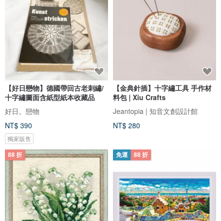
【好日戀物】德國帶回古老刺繡/
【金典針插】十字繡工具 手作材
十字繡圖面含紙型紙本收藏品
料包 | Xiu Crafts
好日。戀物
Jeantopia | 知音文創設計館
NT$ 390
NT$ 280
獨家販售
88 折
免運
88 折