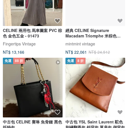
CELINE 兩用包 馬車圖案 PVC 棕
經典 CELINE Signature
色 金色五金 - 01473
Macadam Triomphe 米棕色
PVC 皮革肩背包
Fingertips Vintage
mintmint vintage
NT$ 13,166
NT$ 22,061
NT$ 24,512
免運
88 折
免運
8 折
中古包 CELINE 賽琳 魚骨鏈 黑色
中古包 YSL Saint Laurent 駝色
托特包
刺繡翻蓋包 斜背包 單肩包 側背包