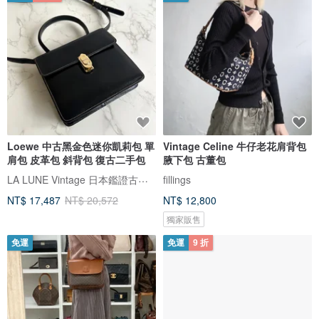
Loewe 中古黑金色迷你凱莉包 單
Vintage Celine 牛仔老花肩背包
肩包 皮革包 斜背包 復古二手包
腋下包 古董包
LA LUNE Vintage 日本鑑證古董品選物店
fillings
NT$ 17,487
NT$ 20,572
NT$ 12,800
獨家販售
免運
免運
9 折