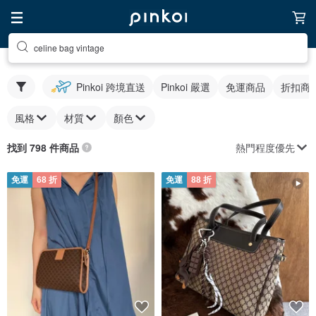
celine bag vintage
Pinkoi 跨境直送
Pinkoi 嚴選
免運商品
折扣商
風格
材質
顏色
熱門程度優先
找到 798 件商品
免運
68 折
免運
88 折