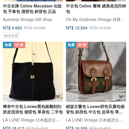
中古名牌 Celine Macadam 化妝
中古包 Celine 賽琳 經典老花托特
包 手拿包 側背包 斜背包 正品
包
Oh My Goldness Vintage 持牌鑑定師的中古選物店
Autrefois Vintage Gift Shop
NT$ 9,662
NT$ 14,208
NT$ 12,504
NT$ 14,208
綠色友善
免運
85 折
免運
85 折
稀有中古包 Loewe黑色銀雕刻扣
絕版古董包 Loewe拼色豆腐包側
拼皮流浪包 側背包 單肩包 二手包
背包 斜孭包 中古包 皮革包 單肩
包
LA LUNE Vintage 日本鑑證古董品選物店
LA LUNE Vintage 日本鑑證古董品選物店
NT$ 18,413
NT$ 21,662
NT$ 16,006
NT$ 18,830