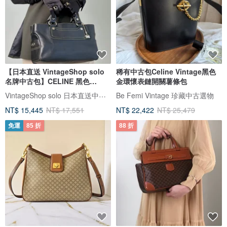
【日本直送 VintageShop solo
稀有中古包Celine Vintage黑色
名牌中古包】CELINE 黑色
金環懷表鏈開關薯條包
Triomphe 皮革 Boogie 手提包
VintageShop solo 日本直送中古包專賣店
Be Femi Vintage 珍藏中古選物
附吊飾 vintage
NT$ 15,445
NT$ 17,551
NT$ 22,422
NT$ 25,479
免運
85 折
88 折