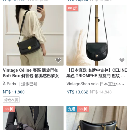
88 折
Vintage Céline 專區 凱旋門扣
【日本直送 名牌中古包】CELINE
Soft Box 斜背包 鬆弛感巴黎女
黑色 TRIOMPHE 凱旋門 壓紋 經
典皮革 復古 手提包
VintageShop solo 日本直送中古包專賣店
À Paris ｜漫步巴黎
NT$ 11,800
NT$ 13,062
NT$ 14,843
綠色友善
88 折
免運
88 折