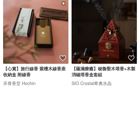
【心賞】旅行線香 紫檀木線香座
【薩滿療癒】秘魯聖木塔香+木製
收納盒 附線香
消磁塔香盒套組
禾青香堂 Hochin
SIO Crystal希奧水晶
NT$ 1,350
NT$ 348
免運