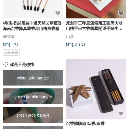
6味臥香試用裝非遺天然艾草檀香
原創手工印度邁索爾正區黑肉老
海南沉香降真藏香老山檀無香精
山檀手串古香翡翠開運手鏈生日
祝福
華香集
山萘
NT$ 171
NT$ 2,163
綠色友善
你是不是想找
white jade bangle
green jadeite bangle
green jade bangle
沉香體驗組 臥香/線香