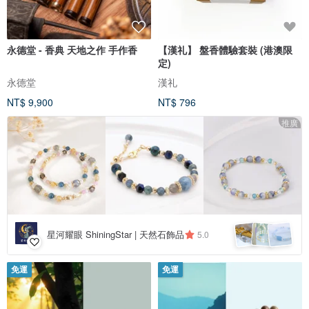
永德堂 - 香典 天地之作 手作香
【漢礼】 盤香體驗套裝 (港澳限
定)
永德堂
漢礼
NT$ 9,900
NT$ 796
推廣
星河耀眼 ShiningStar | 天然石飾品
5.0
免運
免運