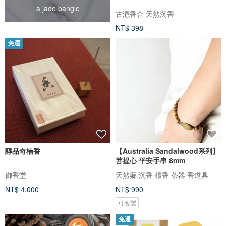
a jade bangle
古浥香合 天然沉香
NT$ 398
免運
醇品奇楠香
【Australia Sandalwood系列】
菩提心 平安手串 8mm
御香堂
天然薌 沉香 檀香 茶器 香道具
NT$ 4,000
NT$ 990
可客製
免運