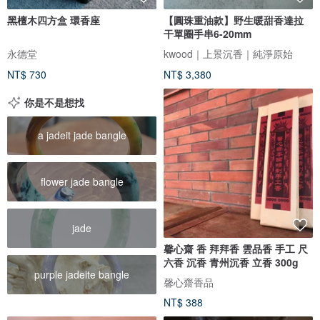
黑檀木四方盒 環香座
【圓珠重油款】野生暖甜香達拉
干單圈手串6-20mm
永德堂
kwood｜上景沉香｜純淨原始
NT$ 730
NT$ 3,380
你是不是想找
a jadeit jade bangle
flower jade bangle
jade
馨心齋 香 拜拜香 雲品香 手工 尺
六香 沉香 青州沉香 立香 300g
purple jadeite bangle
馨心齋香品
NT$ 388