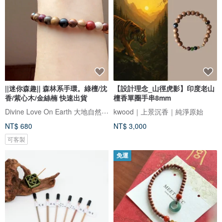
||迷你森趣|| 森林系手環。綠檀/沈
【設計理念_山徑虎影】印度老山
香/紫心木/金絲楠 快速出貨
檀香單圈手串8mm
Divine Love On Earth 大地自然手作飾品
kwood｜上景沉香｜純淨原始
NT$ 680
NT$ 3,000
可客製
免運