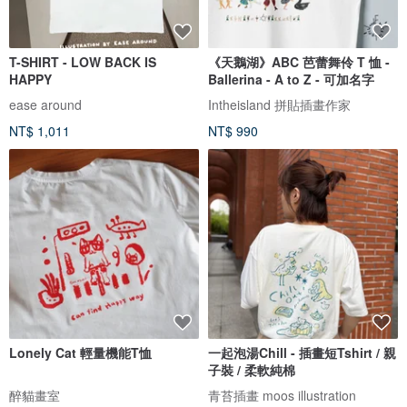
T-SHIRT - LOW BACK IS
《天鵝湖》ABC 芭蕾舞伶 T 恤 -
HAPPY
Ballerina - A to Z - 可加名字
ease around
Intheisland 拼貼插畫作家
NT$ 1,011
NT$ 990
Lonely Cat 輕量機能T恤
一起泡湯Chill - 插畫短Tshirt / 親
子裝 / 柔軟純棉
醉貓畫室
青苔插畫 moos illustration