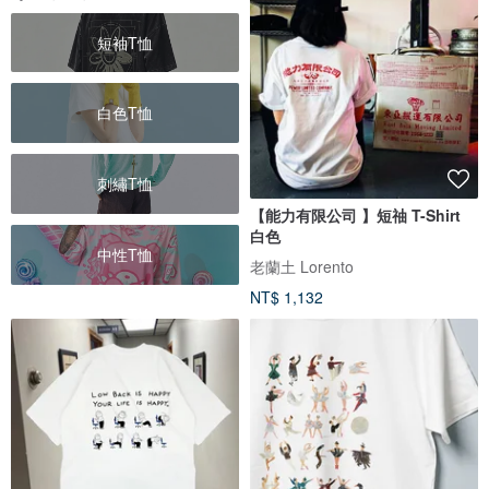
短袖T恤
白色T恤
刺繡T恤
【能力有限公司 】短䄂 T-Shirt
白色
中性T恤
老蘭土 Lorento
NT$ 1,132