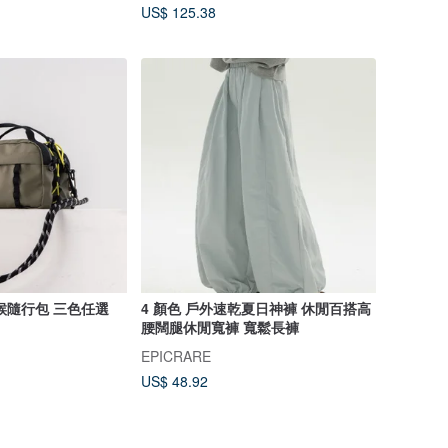
US$ 125.38
天候隨行包 三色任選
4 顏色 戶外速乾夏日神褲 休閒百搭高
腰闊腿休閒寬褲 寬鬆長褲
EPICRARE
US$ 48.92