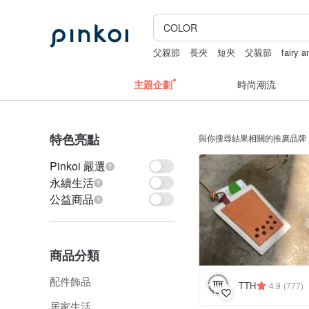
父親節
長夾
短夾
父親節
fairy 
主題企劃
時尚潮流
特色亮點
與你搜尋結果相關的推廣品牌
Pinkoi 嚴選
永續生活
公益商品
商品分類
配件飾品
TTH
4.9
(777)
居家生活