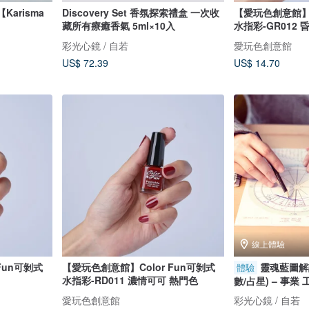
Karisma
Discovery Set 香氛探索禮盒 一次收
【愛玩色創意館】C
藏所有療癒香氣 5ml×10入
水指彩-GR012 
彩光心鏡 / 自若
愛玩色創意館
US$ 72.39
US$ 14.70
線上體驗
Fun可剝式
【愛玩色創意館】Color Fun可剝式
靈魂藍圖解
體驗
水指彩-RD011 濃情可可 熱門色
數/占星) – 事業
愛玩色創意館
彩光心鏡 / 自若