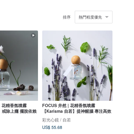
排序
熱門程度優先
 | 花精香氛噴霧
FOCUS 井然 | 花精香氛噴霧
自若】戒除上癮 擺脫依賴
【Karisma 自若】提神醒腦 專注高效
彩光心鏡 / 自若
US$ 55.68