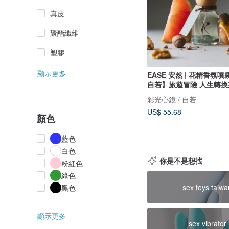
真皮
聚酯纖維
塑膠
顯示更多
EASE 安然 | 花精香氛噴霧
自若】旅遊冒險 人生轉換
彩光心鏡 / 自若
US$ 55.68
顏色
藍色
白色
你是不是想找
粉紅色
綠色
sex toys taiwa
黑色
顯示更多
sex vibrator