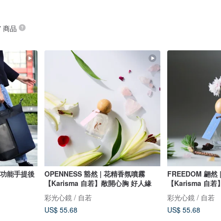
” 商品
ck 多功能手提後
OPENNESS 豁然 | 花精香氛噴霧
FREEDOM 翩然
【Karisma 自若】敞開心胸 好人緣
【Karisma 
彩光心鏡 / 自若
彩光心鏡 / 自若
US$ 55.68
US$ 55.68