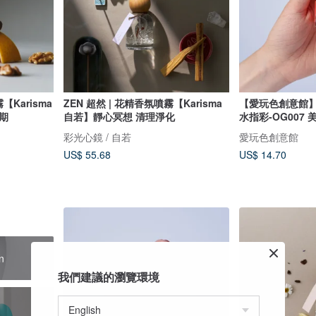
【Karisma
ZEN 超然 | 花精香氛噴霧【Karisma
【愛玩色創意館】C
期
自若】靜心冥想 清理淨化
水指彩-OG007
彩光心鏡 / 自若
愛玩色創意館
US$ 55.68
US$ 14.70
n
我們建議的瀏覽環境