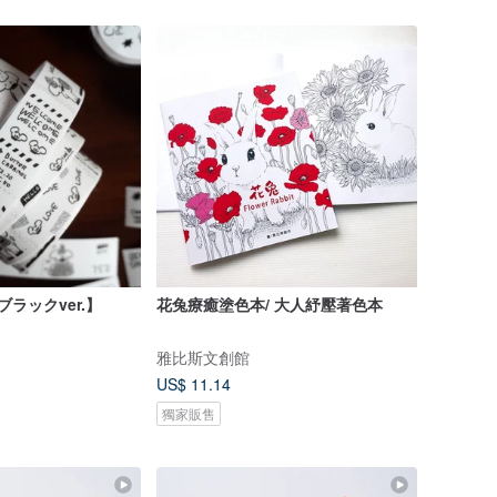
 【ブラックver.】
花兔療癒塗色本/ 大人紓壓著色本
雅比斯文創館
US$ 11.14
獨家販售