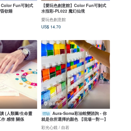
olor Fun可剝式
【愛玩色創意館】Color Fun可剝式
昏昏欲睡
水指彩-PL022 魔幻仙境
愛玩色創意館
US$ 14.70
台北市
讀 (人類圖/生命靈
Aura-Soma彩油蛻變諮詢 - 你
體驗
 工作 感情 關係
就是你所選擇的顏色 【現場一對一】
彩光心鏡 / 自若