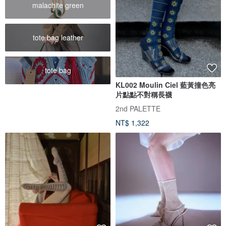
malachite green
tote bag leather
tote bag
KL002 Moulin Ciel 藍黃撞色亮
片點點不對稱長襪
2nd PALETTE
NT$ 1,322