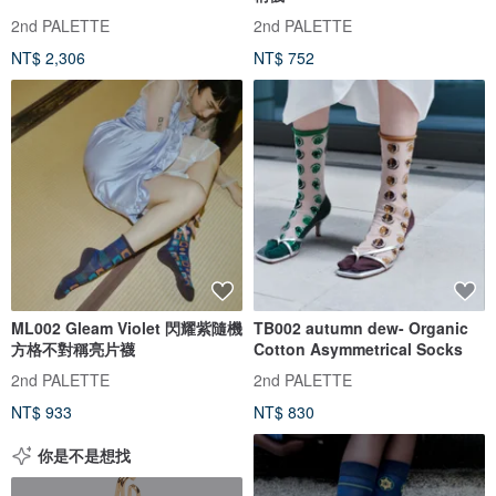
2nd PALETTE
2nd PALETTE
NT$ 2,306
NT$ 752
ML002 Gleam Violet 閃耀紫隨機
TB002 autumn dew- Organic
方格不對稱亮片襪
Cotton Asymmetrical Socks
2nd PALETTE
2nd PALETTE
NT$ 933
NT$ 830
你是不是想找