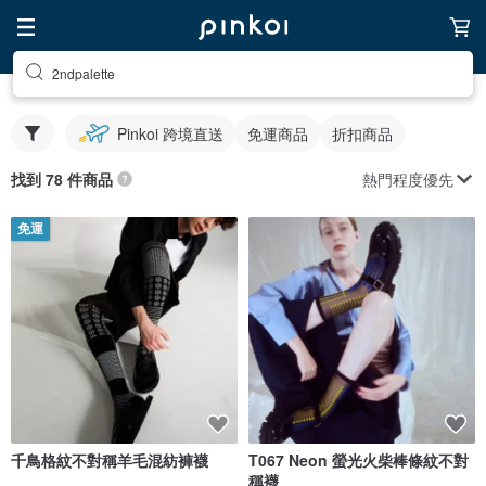
2ndpalette
Pinkoi 跨境直送
免運商品
折扣商品
熱門程度優先
找到 78 件商品
免運
千鳥格紋不對稱羊毛混紡褲襪
T067 Neon 螢光火柴棒條紋不對
稱襪