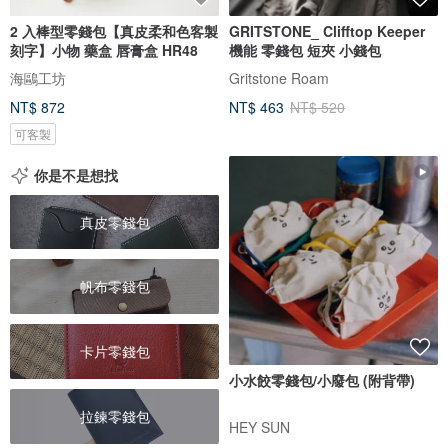
2 入棒型零錢包【真皮柔和色客製
GRITSTONE_ Clifftop Keeper
刻字】小物 藥盒 唇膏盒 HR48
機能 零錢包 短夾 小錢包
海鷗工坊
Gritstone Roam
NT$ 872
NT$ 463
NT$ 520
可客製
你是不是想找
真皮零錢包
帆布零錢包
卡片零錢包
小水餃零錢包/小廢包 (附背帶)
拉鍊零錢包
HEY SUN