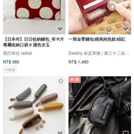
【日本布】日日收納錢包_有卡片
一筒金零錢包/經典純色款/緋紅
專屬收納口袋 # 撞色水玉
Destiny 命定革物 | 第三十二吉室 |
尾巴布玩 tailtail
NT$ 980
NT$ 1,480
可客製
89 折