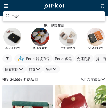
零錢包
縮小搜尋範圍
真皮零錢包
帆布零錢包
卡片零錢包
短夾零錢包
Pinkoi 跨境直送
Pinkoi 嚴選
免運商品
折扣商
圖案紋路
材質
顏色
熱門程度優先
找到 24,000+ 件商品