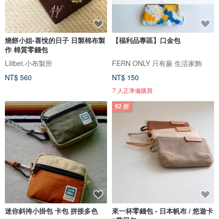
燒餅小姐-喜悅的日子 日製棉布製
【福利品專區】口金包
作 棉質零錢包
Lilibet.小布製所
FERN ONLY 只有蕨 生活家飾
NT$ 560
NT$ 150
7 人正準備購買
92 折
迷你斜挎小掛包 卡包 拼接多色
來一杯零錢包 - 日本帆布 / 悠遊卡