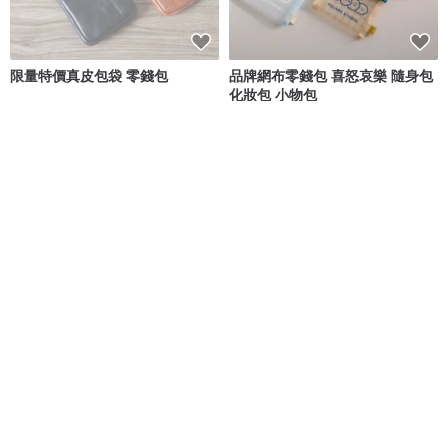
限量特價真皮包袋 零錢包
品牌網布零錢包 喜怒哀樂 隨身包
化妝包 小物包
Travel Light
方坊 Square Studio
NT$ 396
NT$ 220
【Coin Purse】造型口袋零錢包
色織毛呢卡夾零錢包-藍綠色
一加一手感生活
Relaxedship