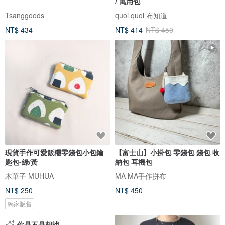
/ 萬用包
Tsanggoods
quoi quoi 布知道
NT$ 434
NT$ 414
NT$ 450
現貨手作可愛飯糰零錢包小包鑰
【富士山】小掛包 零錢包 錢包 收
匙包-綠/黃
納包 耳機包
木華子 MUHUA
MA MA手作拼布
NT$ 250
NT$ 450
獨家販售
你是不是想找