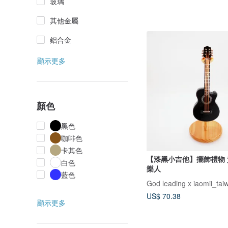
玻璃
其他金屬
鋁合金
顯示更多
顏色
黑色
咖啡色
卡其色
【漆黑小吉他】擺飾禮物
白色
樂人
藍色
God leading x iaomii_tai
US$ 70.38
顯示更多