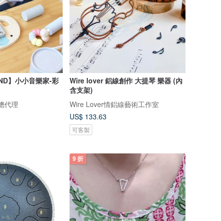
LAND】小小音樂家-彩
Wire lover 鋁線創作 大提琴 樂器 (內
含支架)
台灣總代理
Wire Lover情鋁線藝術工作室
US$ 133.63
可客製
9 折