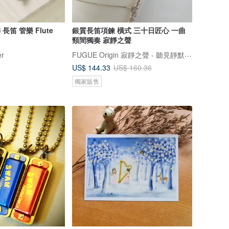
長笛 管樂 Flute
銀質長笛項鍊 橫式 三十日匠心 一曲
頸間獨奏 寂靜之聲
FUGUE Origin 寂靜之聲 - 聽見靜默的人，才聽得到自己
er
US$ 144.33
US$ 160.36
獨家販售