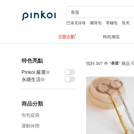
巴洛克珍珠
圓筒包
零錢包
長夾
主題企劃
時尚潮流
特色亮點
找到 307 件 “
長笛
” 商品
Pinkoi 嚴選
永續生活
商品分類
包包提袋
運動休閒