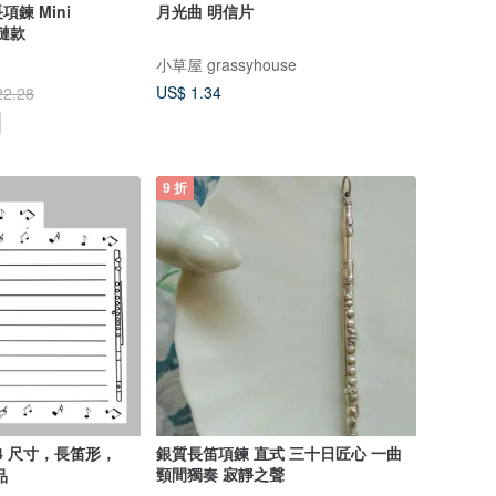
鍊 Mini
月光曲 明信片
珠鏈款
小草屋 grassyhouse
US$ 1.34
22.28
9 折
4 尺寸，長笛形，
銀質長笛項鍊 直式 三十日匠心 一曲
頸間獨奏 寂靜之聲
品