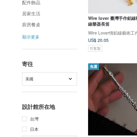
配件飾品
居家生活
Wire lover 臺灣手作鋁線
線樂器長笛
廚房餐桌
Wire Lover情鋁線藝術
顯示更多
US$ 20.05
可客製
寄往
免運
美國
設計館所在地
台灣
日本