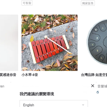
可客製
獨家販售
 質感迷你音
小木琴-8音
台灣品牌-如意空靈
wan
playmetoys
Pangolin，音
US$ 80.18
US$ 131.85
我們建議的瀏覽環境
綠色友善