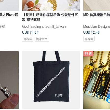
職人Flute鋁
【長笛】感迷你模型吊飾 包裝配件客
MD 仿真樂器吊飾 
製 禮物收藏
工作室
God leading x iaomii_taiwan
Musician Design
US$ 74.84
US$ 12.48
可客製
獨家販售
可客製
95 折