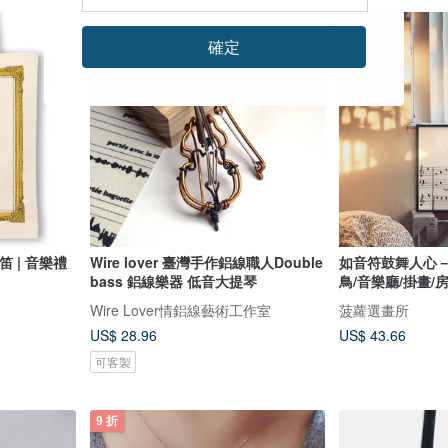
確定
 | 音樂禮
Wire lover 臺灣手作鋁線職人Double
如音符鼓舞人心－
bass 鋁線樂器 低音大提琴
鳥/音樂廳/掛畫/
Wire Lover情鋁線藝術工作室
菠蘿選畫所
US$ 28.96
US$ 43.66
可客製
9 折