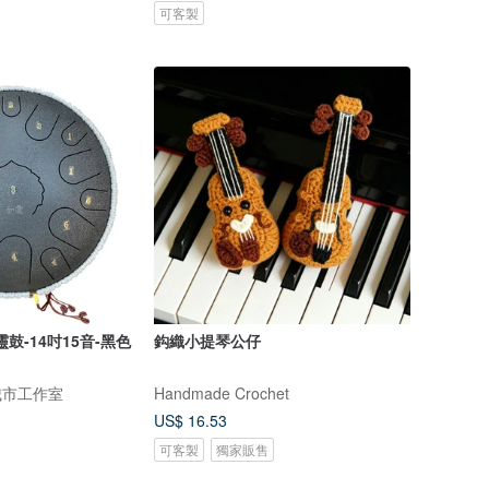
可客製
鼓-14吋15音-黑色
鈎織小提琴公仔
樂城市工作室
Handmade Crochet
US$ 16.53
可客製
獨家販售