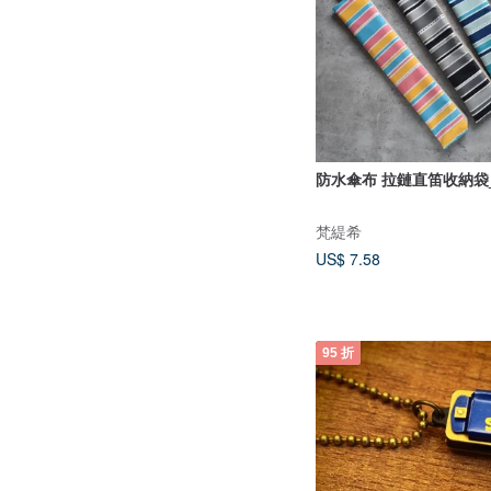
防水傘布 拉鏈直笛收納袋
梵緹希
US$ 7.58
95 折