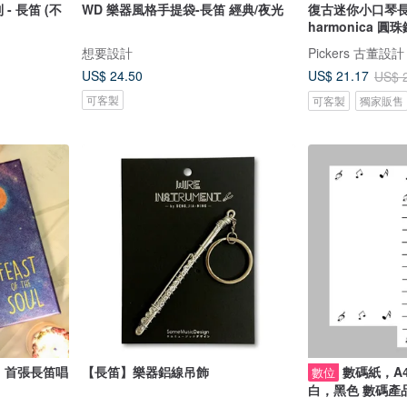
- 長笛 (不
WD 樂器風格手提袋-長笛 經典/夜光
復古迷你小口琴長項
harmonica 圓
想要設計
Pickers 古董設計
US$ 24.50
US$ 21.17
US$ 
可客製
可客製
獨家販售
Soul 首張長笛唱
【長笛】樂器鋁線吊飾
數碼紙，A
數位
白，黑色 數碼產