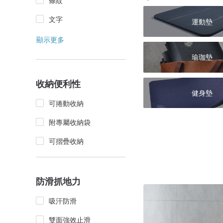
條紋
文字
運動墊
顯示更多
瑜珈墊
收納便利性
健身墊
可捲動收納
附專屬收納袋
可摺疊收納
防滑抓地力
吸汗防滑
雙面強效止滑