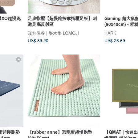
膜XO超慢跑
足底指壓【超慢跑按摩指壓足板】刺
Gaming 超大
激足底反射區
(90x40cm) - 
漢方保養 | 樂木集 LOMOJI
HARK
US$ 39.20
US$ 26.69
衝超慢跑墊
【rubber anne】恐龍蛋超慢跑墊
【QMAT | 快速
.5cm
(80x50cm)
慢跑墊 45*60cm