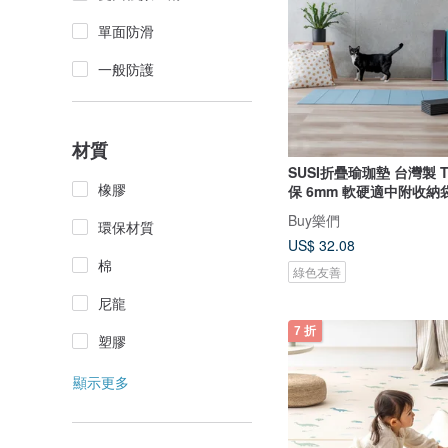
單面防滑
一般防護
材質
SUSI折疊瑜珈墊 台灣製 
橡膠
保 6mm 軟硬適中附收納
Buy樂們
環保材質
US$ 32.08
棉
綠色友善
尼龍
7 折
塑膠
顯示更多