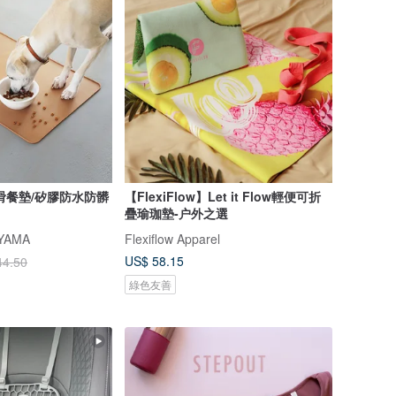
滑餐墊/矽膠防水防髒
【FlexiFlow】Let it Flow輕便可折
疊瑜珈墊-户外之選
YAMA
Flexiflow Apparel
US$ 58.15
44.50
綠色友善