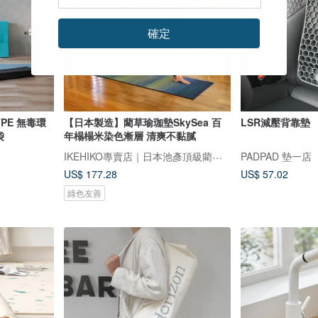
確定
TPE 無毒環
【日本製造】藺草瑜珈墊SkySea 百
LSR減壓背靠墊
袋
年榻榻米染色漸層 清爽不黏膩
IKEHIKO專賣店｜日本池彥頂級藺草製品｜讓生活與自然更靠近
PADPAD 墊一店
US$ 177.28
US$ 57.02
綠色友善