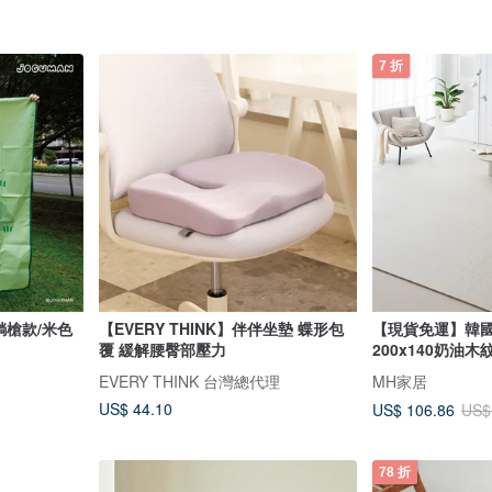
7 折
躺槍款/米色
【EVERY THINK】伴伴坐墊 蝶形包
【現貨免運】韓國
覆 緩解腰臀部壓力
200x140奶油木
EVERY THINK 台灣總代理
MH家居
US$ 44.10
US$ 106.86
US$
78 折