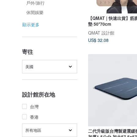
戶外/旅行
休閒娛樂
【QMAT | 快速出貨】筋
墊 50*70cm
顯示更多
QMAT 設計館
US$ 32.08
寄往
美國
設計館所在地
台灣
香港
所有地區
二代升級版台灣製避震緩
加厚1.5公分 加大57.5x57