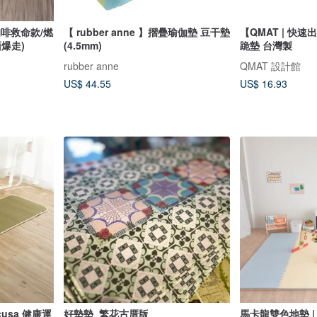
咖啡救命款/燃
【 rubber anne 】摺疊瑜伽墊 豆干墊
【QMAT | 快
爆走)
(4.5mm)
跪墊 台灣製
rubber anne
QMAT 設計館
US$ 44.55
US$ 16.93
sa 健康運
好墊墊_繁花古厝版
馬卡龍雙色地墊 | 