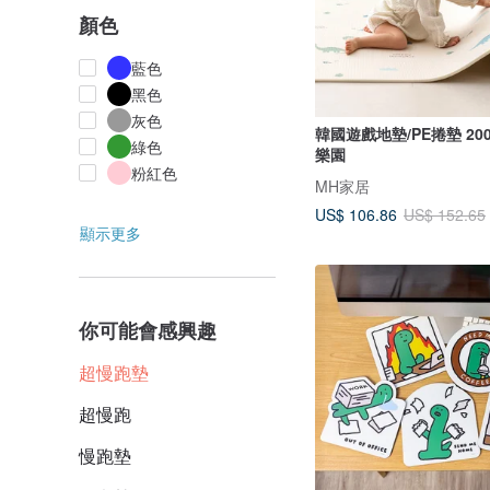
顏色
藍色
黑色
灰色
韓國遊戲地墊/PE捲墊 200
綠色
樂園
粉紅色
MH家居
US$ 106.86
US$ 152.65
顯示更多
你可能會感興趣
超慢跑墊
超慢跑
慢跑墊