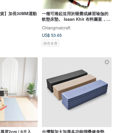
速出貨】加長30MM運動
一種可捲起並用於睡覺或練習瑜伽的
軟墊床墊。 Isaan Khit 布料圖案，
OTOP 產品
Chiangmaicraft
US$ 53.65
綠色友善
厚度2cm | 9片入
台灣製加大加厚多功能摺疊健身墊