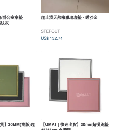
鼠墊/辦公室桌墊
超止滑天然橡膠瑜珈墊 - 暖沙金
稻穗紋灰
STEPOUT
US$ 132.74
出貨】30MM(寬版)超
【QMAT | 快速出貨】30mm超慢跑墊
45*45cm 台灣製