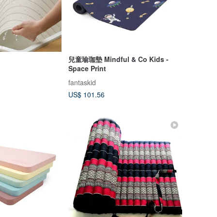
兒童瑜珈墊 Mindful & Co Kids -
Space Print
fantaskid
US$ 101.56