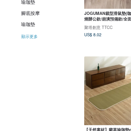
瑜珈墊
腳底按摩
JOGUMAN裁型滑鼠墊(
燒辦公款/崩潰預備款/全面
瑜珈墊
聚塔創意 TTCC
US$ 8.02
顯示更多
【天然素材】藺草瑜珈墊cu