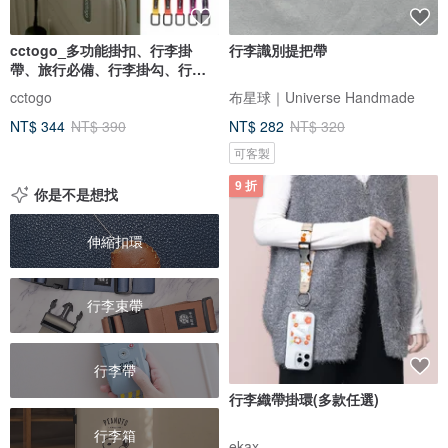
cctogo_多功能掛扣、行李掛
行李識別提把帶
帶、旅行必備、行李掛勾、行李
固定
cctogo
布星球｜Universe Handmade
NT$ 344
NT$ 390
NT$ 282
NT$ 320
可客製
9 折
你是不是想找
伸縮扣環
行李束帶
行李帶
行李織帶掛環(多款任選)
行李箱
ekax