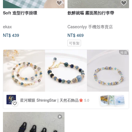
Soft 造型行李掛環
飲醉就嘔 霧面黑扣行李帶
ekax
Caseonlyy 手機殼專賣店
NT$ 439
NT$ 469
可客製
推廣
星河耀眼 ShiningStar | 天然石飾品
5.0