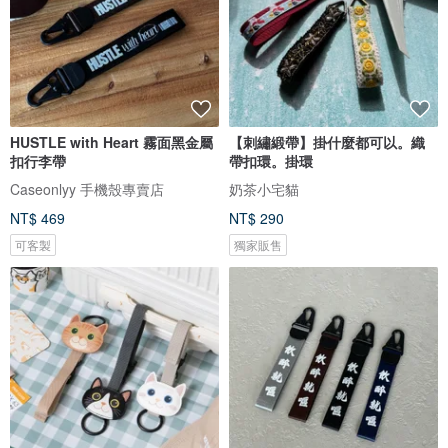
HUSTLE with Heart 霧面黑金屬
【刺繡緞帶】掛什麼都可以。織
扣行李帶
帶扣環。掛環
Caseonlyy 手機殼專賣店
奶茶小宅貓
NT$ 469
NT$ 290
可客製
獨家販售